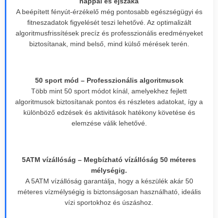
nappal és éjszaka
A beépített fényút-érzékelő még pontosabb egészségügyi és
fitneszadatok figyelését teszi lehetővé. Az optimalizált
algoritmusfrissítések precíz és professzionális eredményeket
biztosítanak, mind belső, mind külső mérések terén.
50 sport mód – Professzionális algoritmusok
Több mint 50 sport módot kínál, amelyekhez fejlett
algoritmusok biztosítanak pontos és részletes adatokat, így a
különböző edzések és aktivitások hatékony követése és
elemzése válik lehetővé.
5ATM vízállóság – Megbízható vízállóság 50 méteres
mélységig.
A 5ATM vízállóság garantálja, hogy a készülék akár 50
méteres vízmélységig is biztonságosan használható, ideális
vízi sportokhoz és úszáshoz.