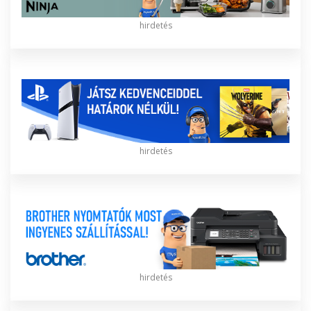
hirdetés
hirdetés
hirdetés