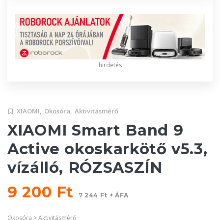
hirdetés
XIAOMI,
Okosóra,
Aktivitásmérő
XIAOMI Smart Band 9
Active okoskarkötő v5.3,
vízálló, RÓZSASZÍN
9 200 Ft
7 244 Ft + ÁFA
Okosóra > Aktivitásmérő