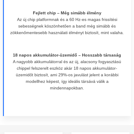
Fejlett chip – Még simább élmény
Az új chip platformnak és a 60 Hz-es magas frissítési
sebességnek köszönhetően a band még simább és
zökkenőmentesebb használati élményt biztosít, mint valaha.
18 napos akkumulátor-üzemidő – Hosszabb társaság
A nagyobb akkumulátorral és az új, alacsony fogyasztású
chippel felszerelt eszköz akár 18 napos akkumulátor-
üzemidőt biztosít, ami 29%-os javulást jelent a korábbi
modellhez képest, így ideális társává válik a
mindennapokban.