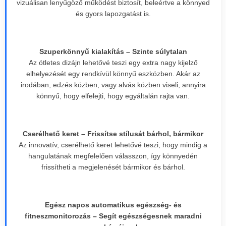
vizuálisan lenyűgöző működést biztosít, beleértve a könnyed
és gyors lapozgatást is.
Szuperkönnyű kialakítás – Szinte súlytalan
Az ötletes dizájn lehetővé teszi egy extra nagy kijelző
elhelyezését egy rendkívül könnyű eszközben. Akár az
irodában, edzés közben, vagy alvás közben viseli, annyira
könnyű, hogy elfelejti, hogy egyáltalán rajta van.
Cserélhető keret – Frissítse stílusát bárhol, bármikor
Az innovatív, cserélhető keret lehetővé teszi, hogy mindig a
hangulatának megfelelően válasszon, így könnyedén
frissítheti a megjelenését bármikor és bárhol.
Egész napos automatikus egészség- és
fitneszmonitorozás – Segít egészségesnek maradni