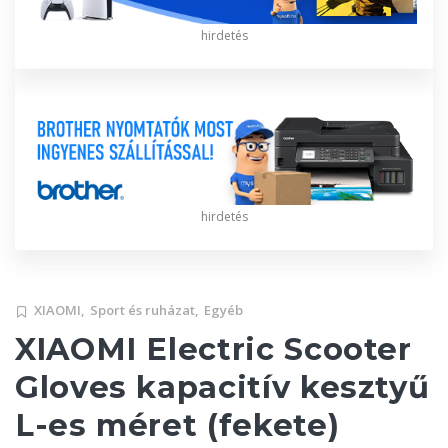
hirdetés
hirdetés
XIAOMI,
Sport és ruházat,
Egyéb
XIAOMI Electric Scooter
Gloves kapacitív kesztyű
L-es méret (fekete)