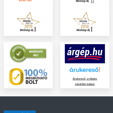
Árukereső, a hiteles
vásárlási kalauz