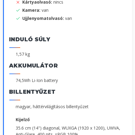
Kártyaolvasó:
nincs
Kamera:
van
Ujjlenyomatolvasó:
van
INDULÓ SÚLY
1,57 kg
AKKUMULÁTOR
74,5Wh Li-Ion battery
BILLENTYŰZET
magyar, háttérvilágításos billentyűzet
Kijelző
35.6 cm (14") diagonal, WUXGA (1920 x 1200), UWVA,
Anti-Glare, 400 nits, sRGB 100%