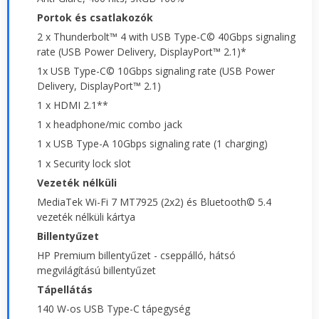
Portok és csatlakozók
2 x Thunderbolt™ 4 with USB Type-C© 40Gbps signaling
rate (USB Power Delivery, DisplayPort™ 2.1)*
1x USB Type-C© 10Gbps signaling rate (USB Power
Delivery, DisplayPort™ 2.1)
1 x HDMI 2.1**
1 x headphone/mic combo jack
1 x USB Type-A 10Gbps signaling rate (1 charging)
1 x Security lock slot
Vezeték nélküli
MediaTek Wi-Fi 7 MT7925 (2x2) és Bluetooth© 5.4
vezeték nélküli kártya
Billentyűzet
HP Premium billentyűzet - cseppálló, hátsó
megvilágítású billentyűzet
Tápellátás
140 W-os USB Type-C tápegység