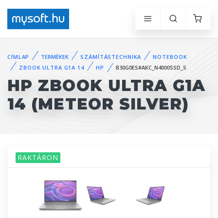
CÍMLAP
TERMÉKEK
SZÁMÍTÁSTECHNIKA
NOTEBOOK
ZBOOK ULTRA G1A 14
HP
B30G0ES#AKC_N4000SSD_S
HP ZBOOK ULTRA G1A
14 (METEOR SILVER)
RAKTÁRON