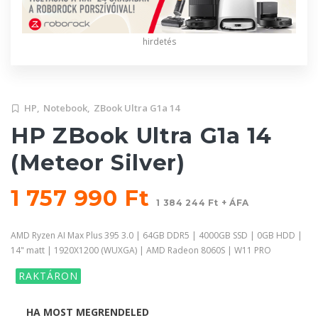
hirdetés
HP,
Notebook,
ZBook Ultra G1a 14
HP ZBook Ultra G1a 14
(Meteor Silver)
1 757 990 Ft
1 384 244 Ft + ÁFA
AMD Ryzen AI Max Plus 395 3.0 | 64GB DDR5 | 4000GB SSD | 0GB HDD |
14" matt | 1920X1200 (WUXGA) | AMD Radeon 8060S | W11 PRO
RAKTÁRON
HA MOST MEGRENDELED