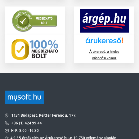
Árukereső, a hiteles
vásárlási kalauz
1131 Budapest, Reitter Ferenc u. 177.
+36 (1) 424 99 44
H-P: 8:00 -16:30
4,9 / 5 értékelés az Árukereső.hu-n 19 750 vélemény alapján