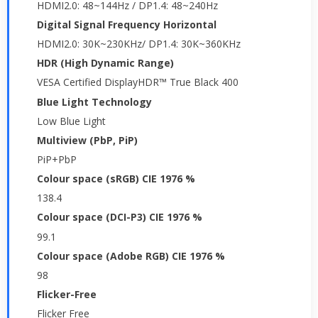
HDMI2.0: 48~144Hz / DP1.4: 48~240Hz
Digital Signal Frequency Horizontal
HDMI2.0: 30K~230KHz/ DP1.4: 30K~360KHz
HDR (High Dynamic Range)
VESA Certified DisplayHDR™ True Black 400
Blue Light Technology
Low Blue Light
Multiview (PbP, PiP)
PiP+PbP
Colour space (sRGB) CIE 1976 %
138.4
Colour space (DCI-P3) CIE 1976 %
99.1
Colour space (Adobe RGB) CIE 1976 %
98
Flicker-Free
Flicker Free