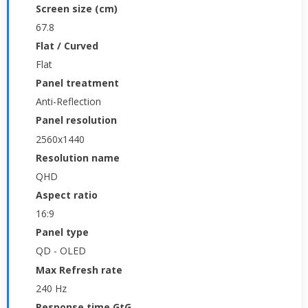
Screen size (cm)
67.8
Flat / Curved
Flat
Panel treatment
Anti-Reflection
Panel resolution
2560x1440
Resolution name
QHD
Aspect ratio
16:9
Panel type
QD - OLED
Max Refresh rate
240 Hz
Response time GtG