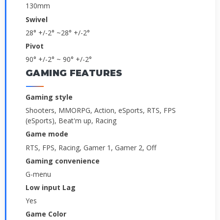
130mm
Swivel
­28° +/-2° ~28° +/-2°
Pivot
­90° +/-2° ~ 90° +/-2°
GAMING FEATURES
Gaming style
Shooters, MMORPG, Action, eSports, RTS, FPS
(eSports), Beat'm up, Racing
Game mode
RTS, FPS, Racing, Gamer 1, Gamer 2, Off
Gaming convenience
G-menu
Low input Lag
Yes
Game Color