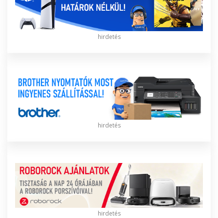
hirdetés
hirdetés
hirdetés