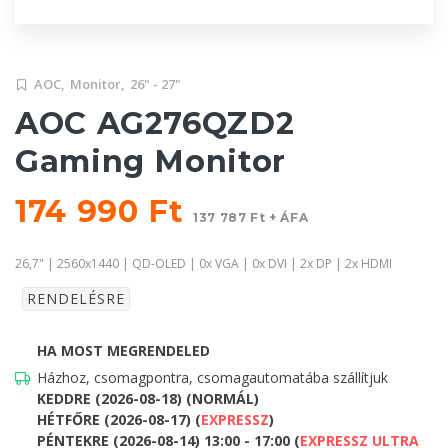
AOC,
Monitor,
26" - 27"
AOC AG276QZD2
Gaming Monitor
174 990 Ft
137 787 Ft + ÁFA
26,7" | 2560x1440 | QD-OLED | 0x VGA | 0x DVI | 2x DP | 2x HDMI
RENDELÉSRE
HA MOST MEGRENDELED
Házhoz, csomagpontra, csomagautomatába szállítjuk
KEDDRE (2026-08-18) (NORMÁL)
HÉTFŐRE (2026-08-17) (
EXPRESSZ
)
PÉNTEKRE (2026-08-14) 13:00 - 17:00 (
EXPRESSZ ULTRA