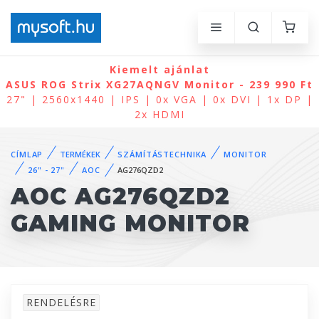
Kiemelt ajánlat
ASUS ROG Strix XG27AQNGV Monitor - 239 990 Ft
27" | 2560x1440 | IPS | 0x VGA | 0x DVI | 1x DP |
2x HDMI
CÍMLAP
TERMÉKEK
SZÁMÍTÁSTECHNIKA
MONITOR
26" - 27"
AOC
AG276QZD2
AOC AG276QZD2
GAMING MONITOR
RENDELÉSRE