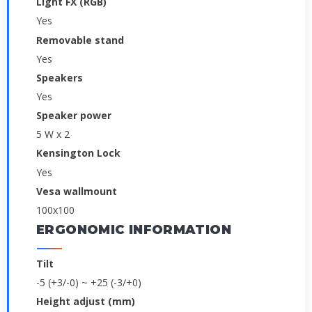
Light FX (RGB)
Yes
Removable stand
Yes
Speakers
Yes
Speaker power
5 W x 2
Kensington Lock
Yes
Vesa wallmount
100x100
ERGONOMIC INFORMATION
Tilt
-5 (+3/-0) ~ +25 (-3/+0)
Height adjust (mm)