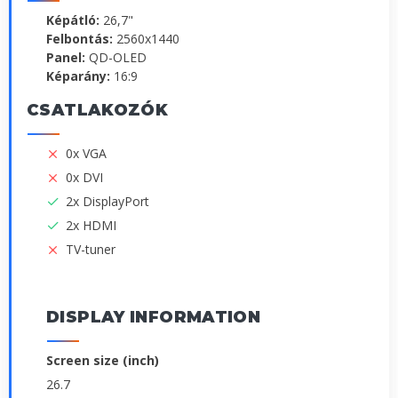
Képátló:
26,7"
Felbontás:
2560x1440
Panel:
QD-OLED
Képarány:
16:9
CSATLAKOZÓK
0x VGA
0x DVI
2x DisplayPort
2x HDMI
TV-tuner
DISPLAY INFORMATION
Screen size (inch)
26.7