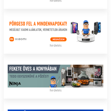
hirdetés
hirdetés
hirdetés