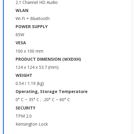
2.1 Channel HD Audio
WLAN
Wi-Fi + Bluetooth
POWER SUPPLY
65W
VESA
100 x 100 mm
PRODUCT DIMENSION (WXDXH)
124 x 124 x 53.7 (mm)
WEIGHT
0.54 / 1.19 (kg)
Operating, Storage Temperature
0° C ~ 35° C ; -20° C ~ 60° C
SECURITY
TPM 2.0
Kensington Lock