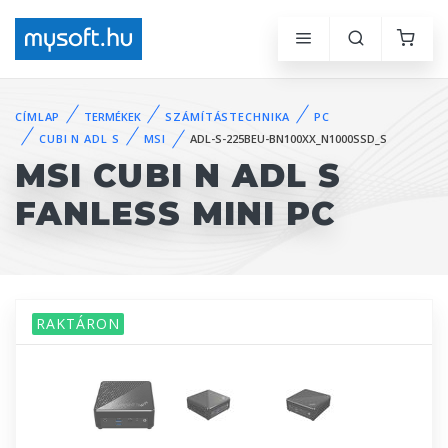
CÍMLAP
TERMÉKEK
SZÁMÍTÁSTECHNIKA
PC
CUBI N ADL S
MSI
ADL-S-225BEU-BN100XX_N1000SSD_S
MSI CUBI N ADL S
FANLESS MINI PC
RAKTÁRON