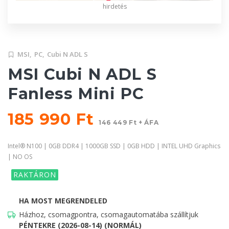
hirdetés
MSI,
PC,
Cubi N ADL S
MSI Cubi N ADL S
Fanless Mini PC
185 990 Ft
146 449 Ft + ÁFA
Intel® N100 | 0GB DDR4 | 1000GB SSD | 0GB HDD | INTEL UHD Graphics
| NO OS
RAKTÁRON
HA MOST MEGRENDELED
Házhoz, csomagpontra, csomagautomatába szállítjuk
PÉNTEKRE (2026-08-14) (NORMÁL)