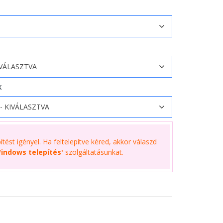
K
tést igényel. Ha feltelepítve kéred, akkor válaszd
indows telepítés'
szolgáltatásunkat.