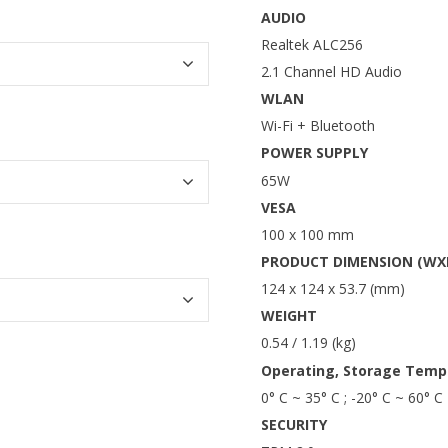
AUDIO
Realtek ALC256
2.1 Channel HD Audio
WLAN
Wi-Fi + Bluetooth
POWER SUPPLY
65W
VESA
100 x 100 mm
PRODUCT DIMENSION (WX
124 x 124 x 53.7 (mm)
WEIGHT
0.54 / 1.19 (kg)
Operating, Storage Temp
0° C ~ 35° C ; -20° C ~ 60° C
SECURITY