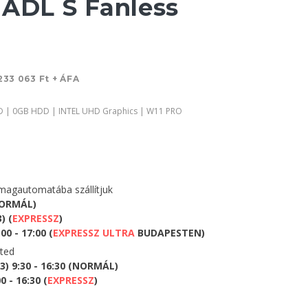
 ADL S Fanless
233 063 Ft + ÁFA
D | 0GB HDD | INTEL UHD Graphics | W11 PRO
agautomatába szállítjuk
NORMÁL)
) (
EXPRESSZ
)
0 - 17:00 (
EXPRESSZ ULTRA
BUDAPESTEN)
eted
) 9:30 - 16:30 (NORMÁL)
 - 16:30 (
EXPRESSZ
)