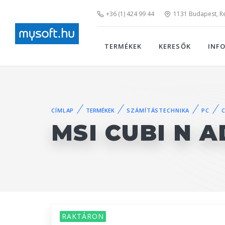
+36 (1) 424 99 44
1131 Budapest, Rei
TERMÉKEK
KERESŐK
INF
CÍMLAP
TERMÉKEK
SZÁMÍTÁSTECHNIKA
PC
C
MSI CUBI N A
RAKTÁRON