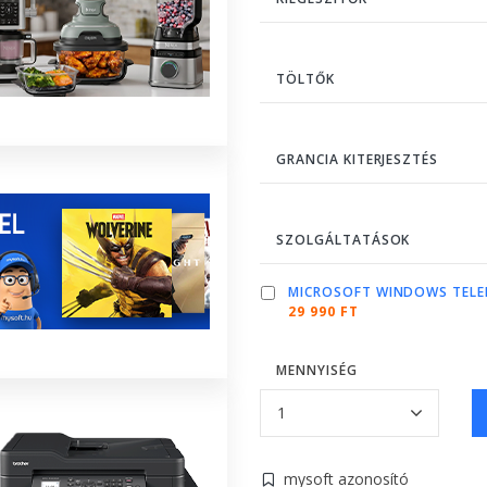
TÖLTŐK
GRANCIA KITERJESZTÉS
SZOLGÁLTATÁSOK
MICROSOFT WINDOWS TELE
29 990 FT
MENNYISÉG
mysoft azonosító