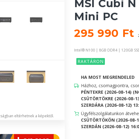
MSI Cubi N
Mini PC
295 990 Ft
Intel® N100 | 8GB DDR4 | 120GB SS
RAKTÁRON
HA MOST MEGRENDELED
Házhoz, csomagpontra, csom
PÉNTEKRE (2026-08-14) (
CSÜTÖRTÖKRE (2026-08-13
SZERDÁRA (2026-08-12) 13:0
Ügyfélszolgálatunkon átveh
lóságban eltérhetnek a képektől.
CSÜTÖRTÖKÖN (2026-08-13
SZERDÁN (2026-08-12) 16:00