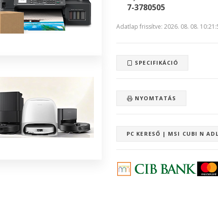
7-3780505
Adatlap frissítve: 2026. 08. 08. 10:21
SPECIFIKÁCIÓ
NYOMTATÁS
PC KERESŐ | MSI CUBI N AD