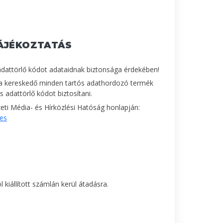
ÁJÉKOZTATÁS
adattörlő kódot adataidnak biztonsága érdekében!
a kereskedő minden tartós adathordozó termék
 adattörlő kódot biztosítani.
ti Média- és Hírközlési Hatóság honlapján:
les
 kiállított számlán kerül átadásra.