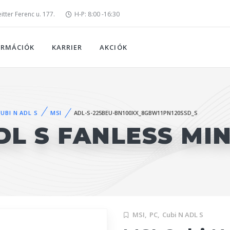
tter Ferenc u. 177.
H-P: 8:00 -16:30
ORMÁCIÓK
KARRIER
AKCIÓK
UBI N ADL S
MSI
ADL-S-225BEU-BN100XX_8GBW11PN120SSD_S
DL S FANLESS MIN
MSI,
PC,
Cubi N ADL S