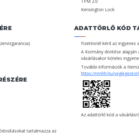
TPM 2.0
Kensington Lock
ÉRE
ADATTÖRLŐ KÓD T
szervizgarancia)
Fizetésnél kérd az ingyenes 
A Kormány döntése alapján 
vásárlásakor köteles ingyenes
További információk a Nemze
https://nmhh.hu/veglegestor
RÉSZÉRE
Az adattörlő kód a vásárlásról
módosításokat tartalmazza az