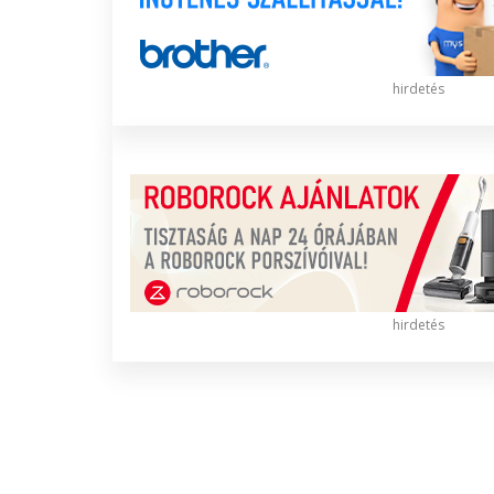
hirdetés
hirdetés