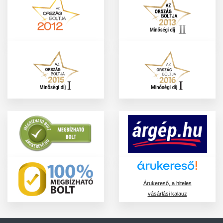
Árukereső, a hiteles
vásárlási kalauz