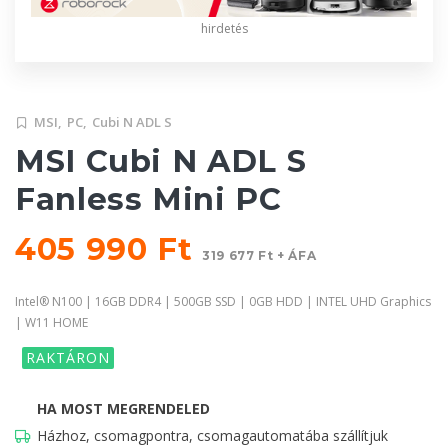
hirdetés
MSI,
PC,
Cubi N ADL S
MSI Cubi N ADL S
Fanless Mini PC
405 990 Ft
319 677 Ft + ÁFA
Intel® N100 | 16GB DDR4 | 500GB SSD | 0GB HDD | INTEL UHD Graphics
| W11 HOME
RAKTÁRON
HA MOST MEGRENDELED
Házhoz, csomagpontra, csomagautomatába szállítjuk