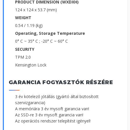
PRODUCT DIMENSION (WXDXH)
124 x 124 x 53.7 (mm)
WEIGHT
0.54 / 1.19 (kg)
Operating, Storage Temperature
0° C ~ 35° C ; -20° C ~ 60° C
SECURITY
TPM 2.0
Kensington Lock
GARANCIA FOGYASZTÓK RÉSZÉRE
3 év kötelező jótállás (gyártó által biztosított
szervizgarancia)
A memóriára 3 év mysoft garancia van!
Az SSD-re 3 év mysoft garancia van!
Az operációs rendszer telepítést igényel!