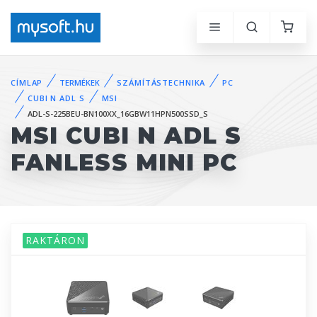
CÍMLAP
TERMÉKEK
SZÁMÍTÁSTECHNIKA
PC
CUBI N ADL S
MSI
ADL-S-225BEU-BN100XX_16GBW11HPN500SSD_S
MSI CUBI N ADL S
FANLESS MINI PC
RAKTÁRON