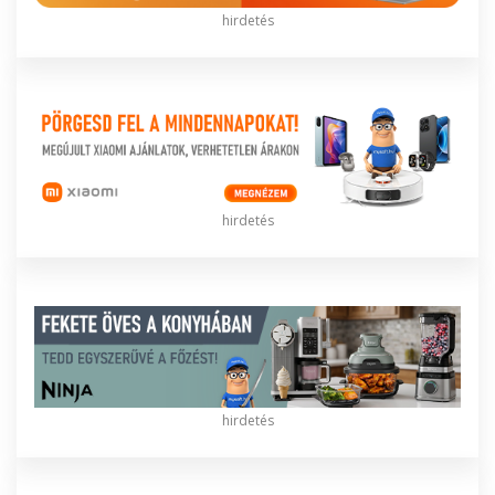
hirdetés
hirdetés
hirdetés