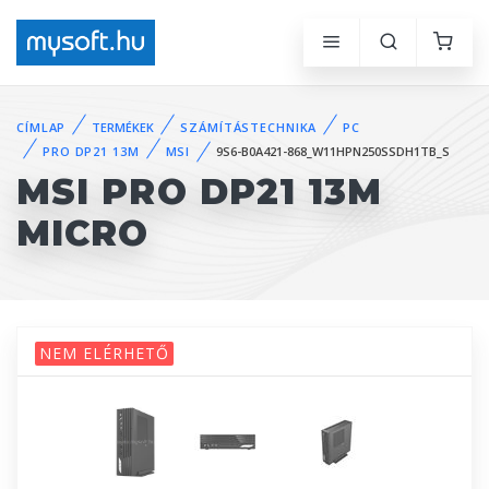
CÍMLAP
TERMÉKEK
SZÁMÍTÁSTECHNIKA
PC
PRO DP21 13M
MSI
9S6-B0A421-868_W11HPN250SSDH1TB_S
MSI PRO DP21 13M
MICRO
NEM ELÉRHETŐ