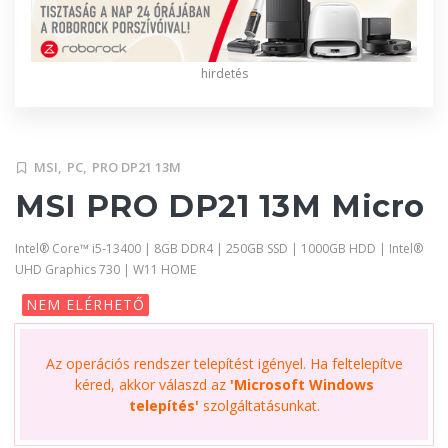
hirdetés
MSI,
PC,
PRO DP21 13M
MSI PRO DP21 13M Micro
Intel® Core™ i5-13400 | 8GB DDR4 | 250GB SSD | 1000GB HDD | Intel®
UHD Graphics 730 | W11 HOME
NEM ELÉRHETŐ
Az operációs rendszer telepítést igényel. Ha feltelepítve
kéred, akkor válaszd az
'Microsoft Windows
telepítés'
szolgáltatásunkat.