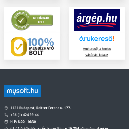
Árukereső, a hiteles
vásárlási kalauz
1131 Budapest, Reitter Ferenc u. 177.
+36 (1) 424 99 44
H-P: 8:00 -16:30
4,9 / 5 értékelés az Árukereső.hu-n 19 754 vélemény alapján