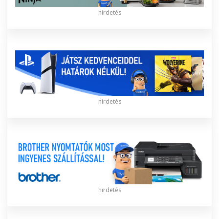
hirdetés
hirdetés
hirdetés