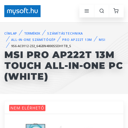
CÍMLAP
TERMÉKEK
SZÁMÍTÁSTECHNIKA
ALL-IN-ONE SZÁMÍTÓGÉP
PRO AP222T 13M
MSI
9S6-AC0112-232_64GBN4000SSDH1TB_S
MSI PRO AP222T 13M
TOUCH ALL-IN-ONE PC
(WHITE)
NEM ELÉRHETŐ