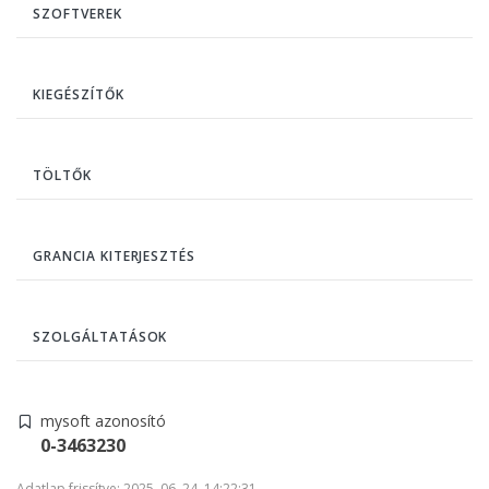
SZOFTVEREK
KIEGÉSZÍTŐK
TÖLTŐK
GRANCIA KITERJESZTÉS
SZOLGÁLTATÁSOK
mysoft azonosító
0-3463230
Adatlap frissítve: 2025. 06. 24. 14:22:31