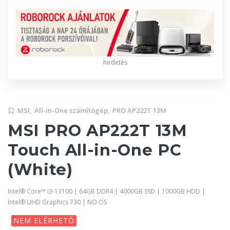
hirdetés
MSI,
All-in-One számítógép,
PRO AP222T 13M
MSI PRO AP222T 13M
Touch All-in-One PC
(White)
Intel® Core™ i3-13100 | 64GB DDR4 | 4000GB SSD | 1000GB HDD |
Intel® UHD Graphics 730 | NO OS
NEM ELÉRHETŐ