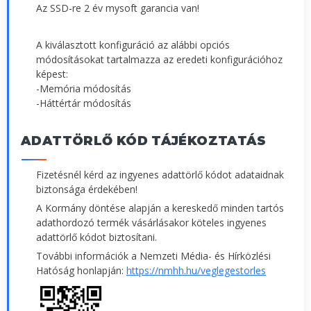
Az SSD-re 2 év mysoft garancia van!
A kiválasztott konfiguráció az alábbi opciós
módosításokat tartalmazza az eredeti konfigurációhoz
képest:
-Memória módosítás
-Háttértár módosítás
ADATTÖRLŐ KÓD TÁJÉKOZTATÁS
Fizetésnél kérd az ingyenes adattörlő kódot adataidnak
biztonsága érdekében!
A Kormány döntése alapján a kereskedő minden tartós
adathordozó termék vásárlásakor köteles ingyenes
adattörlő kódot biztosítani.
További információk a Nemzeti Média- és Hírközlési
Hatóság honlapján:
https://nmhh.hu/veglegestorles