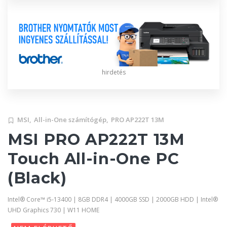
hirdetés
MSI,
All-in-One számítógép,
PRO AP222T 13M
MSI PRO AP222T 13M
Touch All-in-One PC
(Black)
Intel® Core™ i5-13400 | 8GB DDR4 | 4000GB SSD | 2000GB HDD | Intel®
UHD Graphics 730 | W11 HOME