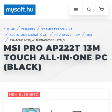
CÍMLAP
TERMÉKEK
SZÁMÍTÁSTECHNIKA
ALL-IN-ONE SZÁMÍTÓGÉP
PRO AP222T 13M
MSI
9S6-AC0111-229_W11HPN4000SSDH2TB_S
MSI PRO AP222T 13M
TOUCH ALL-IN-ONE PC
(BLACK)
NEM ELÉRHETŐ