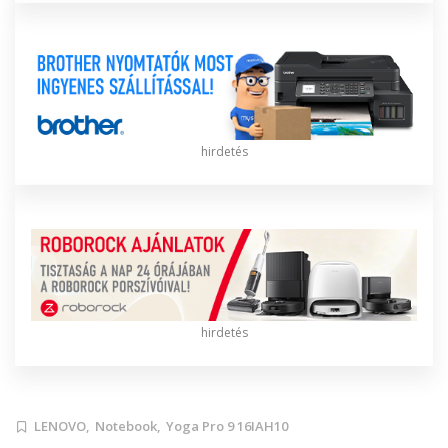
hirdetés
hirdetés
LENOVO,
Notebook,
Yoga Pro 9 16IAH10