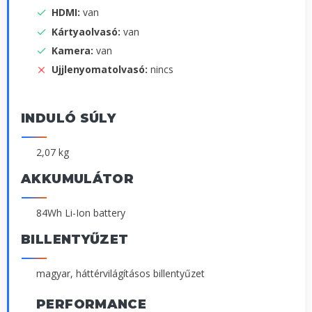
HDMI:
van
Kártyaolvasó:
van
Kamera:
van
Ujjlenyomatolvasó:
nincs
INDULÓ SÚLY
2,07 kg
AKKUMULÁTOR
84Wh Li-Ion battery
BILLENTYŰZET
magyar, háttérvilágításos billentyűzet
PERFORMANCE