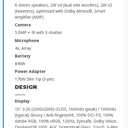
6 stereo speakers, 2W x4 (dual side woofers), 2W x2
(tweeters), optimized with Dolby Atmos©, Smart
Amplifier (AMP)
Camera
5.0MP + IR with E-shutter
Microphone
4x, Array
Battery
84Wh
Power Adapter
170W Slim Tip (3-pin)
DESIGN
Display
16" 3.2K (3200x2000) OLED, 1600nits (peak) / 1000nits
(typical) Glossy / Anti-fingerprint, 100% DCI-P3, 100%
Adobe RGB, 100% sRGB, 120Hz, Eyesafe, Dolby Vision,
DisplayHDR 1000, AGC Dragontrail Glass, Touch, X-Rite,