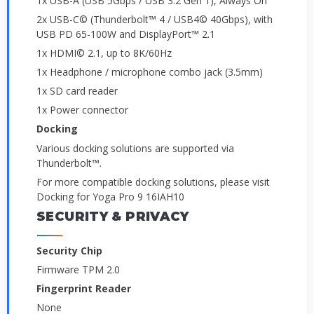
1x USB-A (USB 5Gbps / USB 3.2 Gen 1), Always On
2x USB-C© (Thunderbolt™ 4 / USB4© 40Gbps), with
USB PD 65-100W and DisplayPort™ 2.1
1x HDMI© 2.1, up to 8K/60Hz
1x Headphone / microphone combo jack (3.5mm)
1x SD card reader
1x Power connector
Docking
Various docking solutions are supported via
Thunderbolt™.
For more compatible docking solutions, please visit
Docking for Yoga Pro 9 16IAH10
SECURITY & PRIVACY
Security Chip
Firmware TPM 2.0
Fingerprint Reader
None