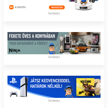
hirdetés
hirdetés
hirdetés