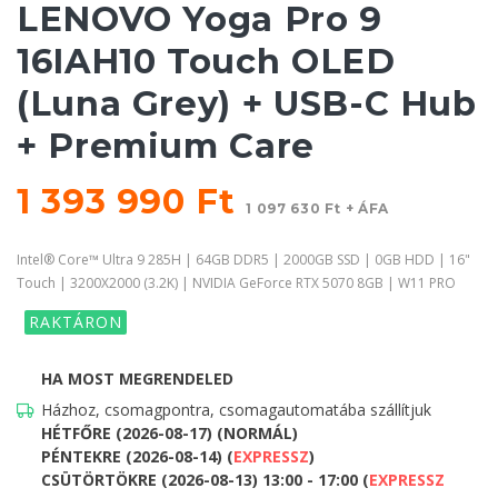
LENOVO Yoga Pro 9
16IAH10 Touch OLED
(Luna Grey) + USB-C Hub
+ Premium Care
1 393 990 Ft
1 097 630 Ft + ÁFA
Intel® Core™ Ultra 9 285H | 64GB DDR5 | 2000GB SSD | 0GB HDD | 16"
Touch | 3200X2000 (3.2K) | NVIDIA GeForce RTX 5070 8GB | W11 PRO
RAKTÁRON
HA MOST MEGRENDELED
Házhoz, csomagpontra, csomagautomatába szállítjuk
HÉTFŐRE (2026-08-17) (NORMÁL)
PÉNTEKRE (2026-08-14) (
EXPRESSZ
)
CSÜTÖRTÖKRE (2026-08-13) 13:00 - 17:00 (
EXPRESSZ