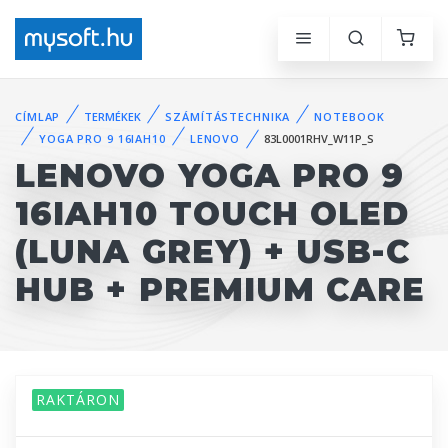
CÍMLAP
TERMÉKEK
SZÁMÍTÁSTECHNIKA
NOTEBOOK
YOGA PRO 9 16IAH10
LENOVO
83L0001RHV_W11P_S
LENOVO YOGA PRO 9
16IAH10 TOUCH OLED
(LUNA GREY) + USB-C
HUB + PREMIUM CARE
RAKTÁRON