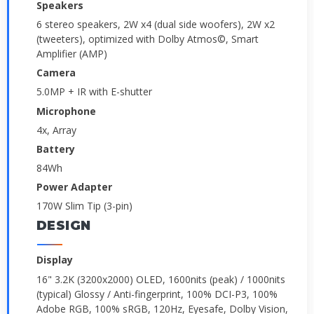
Speakers
6 stereo speakers, 2W x4 (dual side woofers), 2W x2
(tweeters), optimized with Dolby Atmos©, Smart
Amplifier (AMP)
Camera
5.0MP + IR with E-shutter
Microphone
4x, Array
Battery
84Wh
Power Adapter
170W Slim Tip (3-pin)
DESIGN
Display
16" 3.2K (3200x2000) OLED, 1600nits (peak) / 1000nits
(typical) Glossy / Anti-fingerprint, 100% DCI-P3, 100%
Adobe RGB, 100% sRGB, 120Hz, Eyesafe, Dolby Vision,