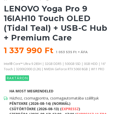
LENOVO Yoga Pro 9
16IAH10 Touch OLED
(Tidal Teal) + USB-C Hub
+ Premium Care
1 337 990 Ft
1 053 535 Ft + ÁFA
Intel® Core™ Ultra 9 285H | 32GB DDR5 | 500GB SSD | 0GB HDD | 16"
Touch | 3200X2000 (3.2K) | NVIDIA GeForce RTX 5060 8GB | W11 PRO
RAKTÁRON
HA MOST MEGRENDELED
Házhoz, csomagpontra, csomagautomatába szállítjuk
PÉNTEKRE (2026-08-14) (NORMÁL)
CSÜTÖRTÖKRE (2026-08-13) (
EXPRESSZ
)