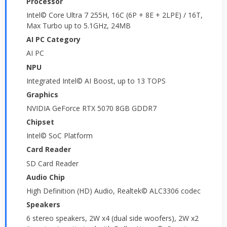
Processor
Intel© Core Ultra 7 255H, 16C (6P + 8E + 2LPE) / 16T,
Max Turbo up to 5.1GHz, 24MB
AI PC Category
AI PC
NPU
Integrated Intel© AI Boost, up to 13 TOPS
Graphics
NVIDIA GeForce RTX 5070 8GB GDDR7
Chipset
Intel© SoC Platform
Card Reader
SD Card Reader
Audio Chip
High Definition (HD) Audio, Realtek© ALC3306 codec
Speakers
6 stereo speakers, 2W x4 (dual side woofers), 2W x2