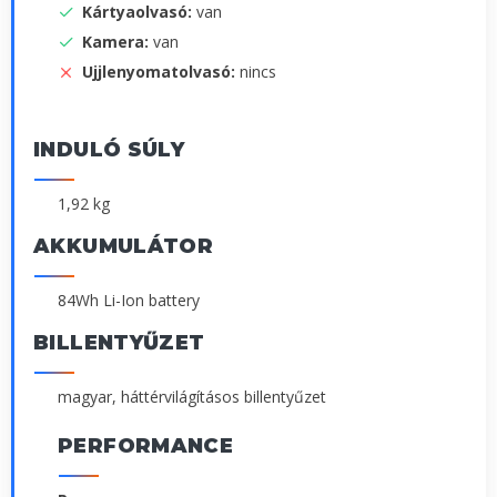
Kártyaolvasó:
van
Kamera:
van
Ujjlenyomatolvasó:
nincs
INDULÓ SÚLY
1,92 kg
AKKUMULÁTOR
84Wh Li-Ion battery
BILLENTYŰZET
magyar, háttérvilágításos billentyűzet
PERFORMANCE