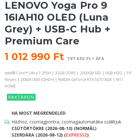
LENOVO Yoga Pro 9
16IAH10 OLED (Luna
Grey) + USB-C Hub +
Premium Care
1 012 990 Ft
797 630 Ft + ÁFA
Intel® Core™ Ultra 7 255H | 32GB DDR5 | 2000GB SSD | 0GB HDD | 16"
fényes | 2880X1800 (QHD+) | NVIDIA GeForce RTX 5070 8GB | W11
HOME
RAKTÁRON
HA MOST MEGRENDELED
Házhoz, csomagpontra, csomagautomatába szállítjuk
CSÜTÖRTÖKRE (2026-08-13) (NORMÁL)
SZERDÁRA (2026-08-12) (
EXPRESSZ
)