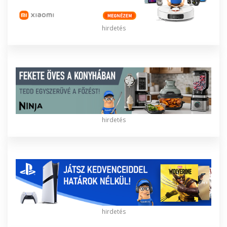
hirdetés
hirdetés
hirdetés