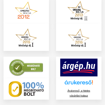
Árukereső, a hiteles
vásárlási kalauz