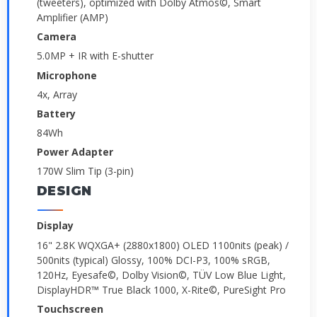
(tweeters), optimized with Dolby Atmos©, Smart
Amplifier (AMP)
Camera
5.0MP + IR with E-shutter
Microphone
4x, Array
Battery
84Wh
Power Adapter
170W Slim Tip (3-pin)
DESIGN
Display
16" 2.8K WQXGA+ (2880x1800) OLED 1100nits (peak) /
500nits (typical) Glossy, 100% DCI-P3, 100% sRGB,
120Hz, Eyesafe©, Dolby Vision©, TÜV Low Blue Light,
DisplayHDR™ True Black 1000, X-Rite©, PureSight Pro
Touchscreen