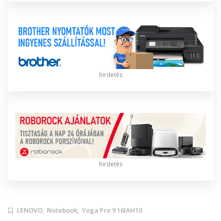
hirdetés
hirdetés
LENOVO,
Notebook,
Yoga Pro 9 16IAH10