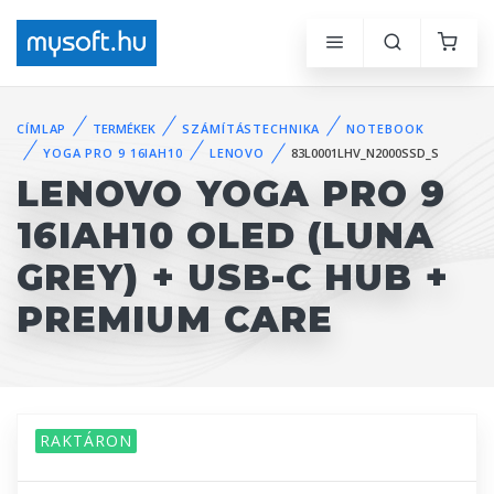
CÍMLAP
TERMÉKEK
SZÁMÍTÁSTECHNIKA
NOTEBOOK
YOGA PRO 9 16IAH10
LENOVO
83L0001LHV_N2000SSD_S
LENOVO YOGA PRO 9
16IAH10 OLED (LUNA
GREY) + USB-C HUB +
PREMIUM CARE
RAKTÁRON