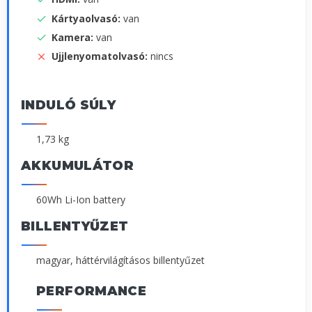
Kártyaolvasó:
van
Kamera:
van
Ujjlenyomatolvasó:
nincs
INDULÓ SÚLY
1,73 kg
AKKUMULÁTOR
60Wh Li-Ion battery
BILLENTYŰZET
magyar, háttérvilágításos billentyűzet
PERFORMANCE