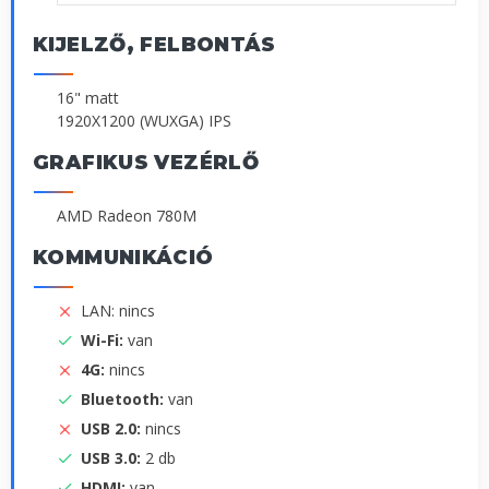
KIJELZŐ, FELBONTÁS
16" matt
1920X1200 (WUXGA) IPS
GRAFIKUS VEZÉRLŐ
AMD Radeon 780M
KOMMUNIKÁCIÓ
LAN: nincs
Wi-Fi:
van
4G:
nincs
Bluetooth:
van
USB 2.0:
nincs
USB 3.0:
2 db
HDMI:
van