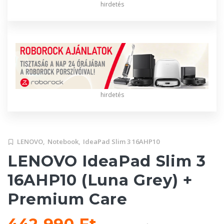
hirdetés
hirdetés
LENOVO,
Notebook,
IdeaPad Slim 3 16AHP10
LENOVO IdeaPad Slim 3
16AHP10 (Luna Grey) +
Premium Care
442 990 Ft