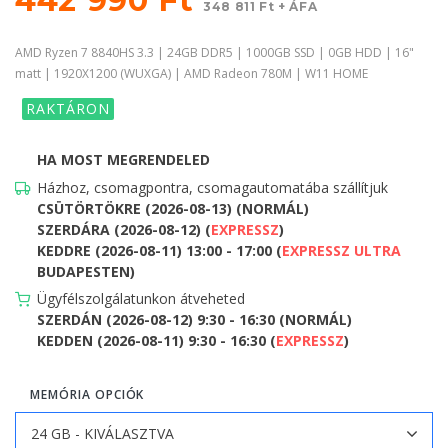
348 811 Ft + ÁFA
AMD Ryzen 7 8840HS 3.3 | 24GB DDR5 | 1000GB SSD | 0GB HDD | 16"
matt | 1920X1200 (WUXGA) | AMD Radeon 780M | W11 HOME
RAKTÁRON
HA MOST MEGRENDELED
Házhoz, csomagpontra, csomagautomatába szállítjuk
CSÜTÖRTÖKRE (2026-08-13) (NORMÁL)
SZERDÁRA (2026-08-12) (
EXPRESSZ
)
KEDDRE (2026-08-11) 13:00 - 17:00 (
EXPRESSZ ULTRA
BUDAPESTEN)
Ügyfélszolgálatunkon átveheted
SZERDÁN (2026-08-12) 9:30 - 16:30 (NORMÁL)
KEDDEN (2026-08-11) 9:30 - 16:30 (
EXPRESSZ
)
MEMÓRIA OPCIÓK