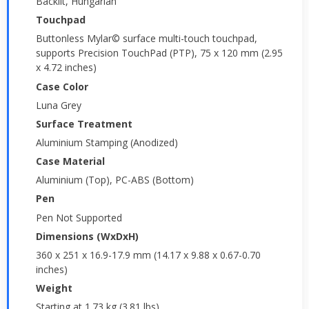
Backlit, Hungarian
Touchpad
Buttonless Mylar© surface multi-touch touchpad,
supports Precision TouchPad (PTP), 75 x 120 mm (2.95
x 4.72 inches)
Case Color
Luna Grey
Surface Treatment
Aluminium Stamping (Anodized)
Case Material
Aluminium (Top), PC-ABS (Bottom)
Pen
Pen Not Supported
Dimensions (WxDxH)
360 x 251 x 16.9-17.9 mm (14.17 x 9.88 x 0.67-0.70
inches)
Weight
Starting at 1.73 kg (3.81 lbs)