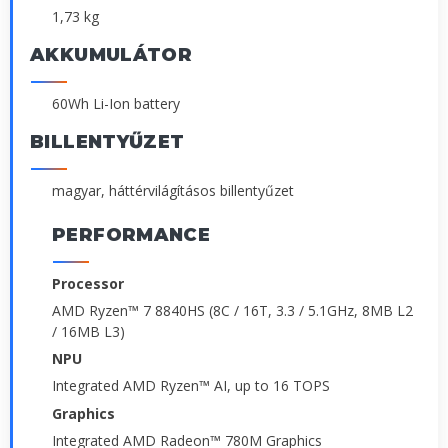
1,73 kg
AKKUMULÁTOR
60Wh Li-Ion battery
BILLENTYŰZET
magyar, háttérvilágításos billentyűzet
PERFORMANCE
Processor
AMD Ryzen™ 7 8840HS (8C / 16T, 3.3 / 5.1GHz, 8MB L2
/ 16MB L3)
NPU
Integrated AMD Ryzen™ AI, up to 16 TOPS
Graphics
Integrated AMD Radeon™ 780M Graphics