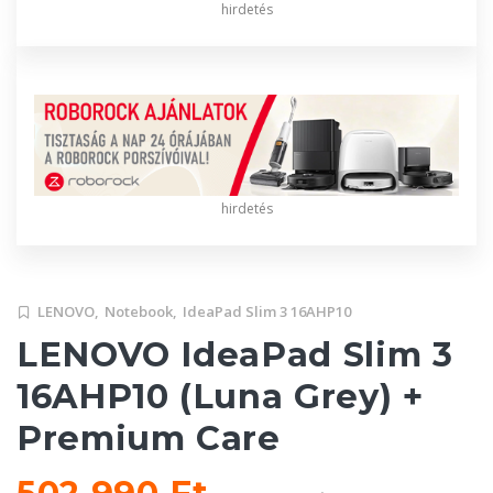
hirdetés
hirdetés
LENOVO,
Notebook,
IdeaPad Slim 3 16AHP10
LENOVO IdeaPad Slim 3
16AHP10 (Luna Grey) +
Premium Care
502 990 Ft