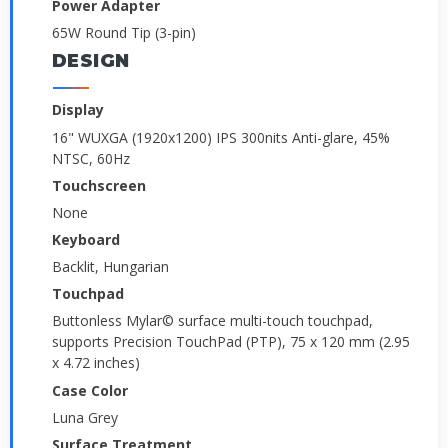
Power Adapter
65W Round Tip (3-pin)
DESIGN
Display
16" WUXGA (1920x1200) IPS 300nits Anti-glare, 45%
NTSC, 60Hz
Touchscreen
None
Keyboard
Backlit, Hungarian
Touchpad
Buttonless Mylar© surface multi-touch touchpad,
supports Precision TouchPad (PTP), 75 x 120 mm (2.95
x 4.72 inches)
Case Color
Luna Grey
Surface Treatment