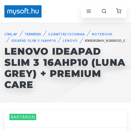
CÍMLAP
TERMÉKEK
SZÁMÍTÁSTECHNIKA
NOTEBOOK
IDEAPAD SLIM 3 16AHP10
LENOVO
83KB002NHV_N2000SSD_S
LENOVO IDEAPAD
SLIM 3 16AHP10 (LUNA
GREY) + PREMIUM
CARE
RAKTÁRON