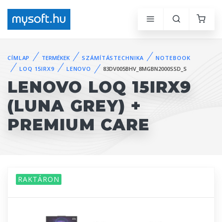
CÍMLAP
TERMÉKEK
SZÁMÍTÁSTECHNIKA
NOTEBOOK
LOQ 15IRX9
LENOVO
83DV005BHV_8MGBN2000SSD_S
LENOVO LOQ 15IRX9
(LUNA GREY) +
PREMIUM CARE
RAKTÁRON