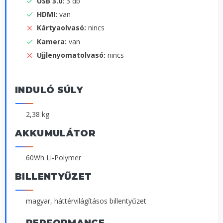
USB 3.0:
3 db
HDMI:
van
Kártyaolvasó:
nincs
Kamera:
van
Ujjlenyomatolvasó:
nincs
INDULÓ SÚLY
2,38 kg
AKKUMULÁTOR
60Wh Li-Polymer
BILLENTYŰZET
magyar, háttérvilágításos billentyűzet
PERFORMANCE