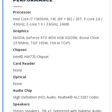
Processor
Intel Core i7-13650HX, 14C (6P + 8E) / 20T, P-core 2.6 /
4.9GHz, E-core 1.9 / 3.6GHz, 24MB
Graphics
NVIDIA GeForce RTX 4050 6GB GDDR6, Boost Clock
2370MHz, TGP 105W, 194 AI TOPS
Chipset
Intel© HM770 Chipset
Card Reader
None
Optical
None
Audio Chip
High Definition (HD) Audio, Realtek© ALC3287 codec
Speakers
Stereo speakers, 2W x2, optimized with Nahimic Audio