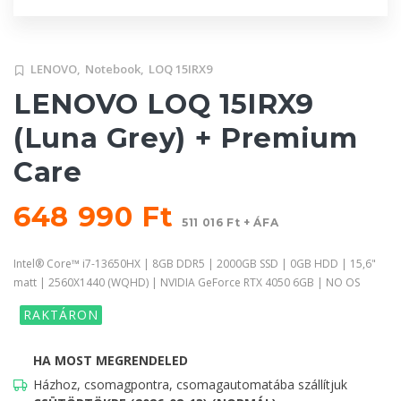
LENOVO,
Notebook,
LOQ 15IRX9
LENOVO LOQ 15IRX9
(Luna Grey) + Premium
Care
648 990 Ft
511 016 Ft + ÁFA
Intel® Core™ i7-13650HX | 8GB DDR5 | 2000GB SSD | 0GB HDD | 15,6"
matt | 2560X1440 (WQHD) | NVIDIA GeForce RTX 4050 6GB | NO OS
RAKTÁRON
HA MOST MEGRENDELED
Házhoz, csomagpontra, csomagautomatába szállítjuk