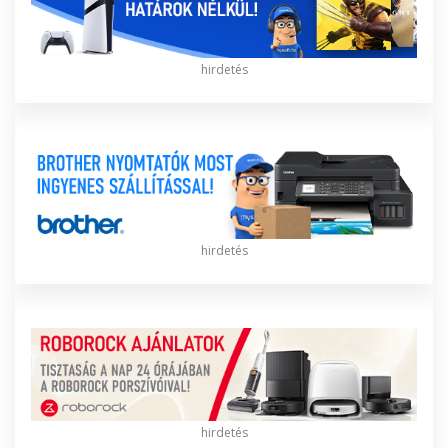
hirdetés
hirdetés
hirdetés