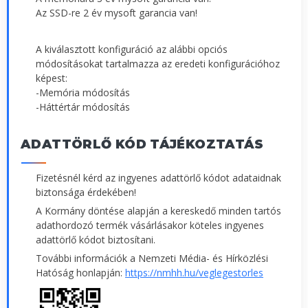
Az SSD-re 2 év mysoft garancia van!
A kiválasztott konfiguráció az alábbi opciós
módosításokat tartalmazza az eredeti konfigurációhoz
képest:
-Memória módosítás
-Háttértár módosítás
ADATTÖRLŐ KÓD TÁJÉKOZTATÁS
Fizetésnél kérd az ingyenes adattörlő kódot adataidnak
biztonsága érdekében!
A Kormány döntése alapján a kereskedő minden tartós
adathordozó termék vásárlásakor köteles ingyenes
adattörlő kódot biztosítani.
További információk a Nemzeti Média- és Hírközlési
Hatóság honlapján:
https://nmhh.hu/veglegestorles