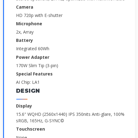
Camera
HD 720p with E-shutter
Microphone
2x, Array
Battery
Integrated 60Wh
Power Adapter
170W Slim Tip (3-pin)
Special Features
AI Chip: LA1
DESIGN
Display
15.6" WQHD (2560x1440) IPS 350nits Anti-glare, 100%
sRGB, 165Hz, G-SYNC©
Touchscreen
None