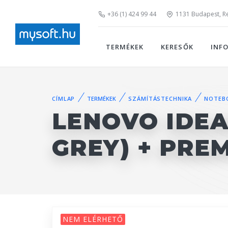
+36 (1) 424 99 44
1131 Budapest, Rei
TERMÉKEK
KERESŐK
INF
CÍMLAP
TERMÉKEK
SZÁMÍTÁSTECHNIKA
NOTEB
LENOVO IDEA
GREY) + PRE
NEM ELÉRHETŐ