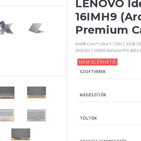
LENOVO Id
16IMH9 (Arc
Premium C
Intel® Core™ Ultra 5 125H | 32GB 
(WQHD) | nVIDIA GeForce RTX 4050
NEM ELÉRHETŐ
SZOFTVEREK
KIEGÉSZÍTŐK
TÖLTŐK