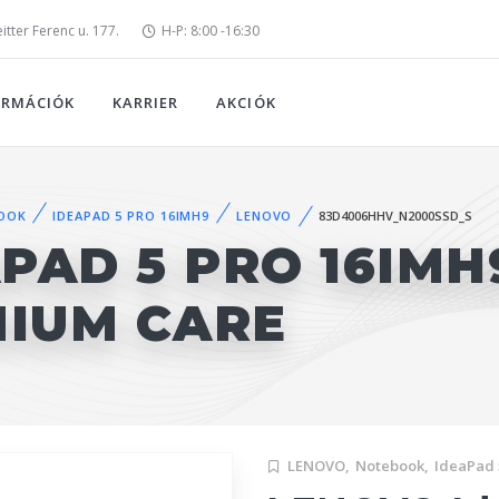
tter Ferenc u. 177.
H-P: 8:00 -16:30
ORMÁCIÓK
KARRIER
AKCIÓK
OOK
IDEAPAD 5 PRO 16IMH9
LENOVO
83D4006HHV_N2000SSD_S
PAD 5 PRO 16IMH
MIUM CARE
LENOVO,
Notebook,
IdeaPad 