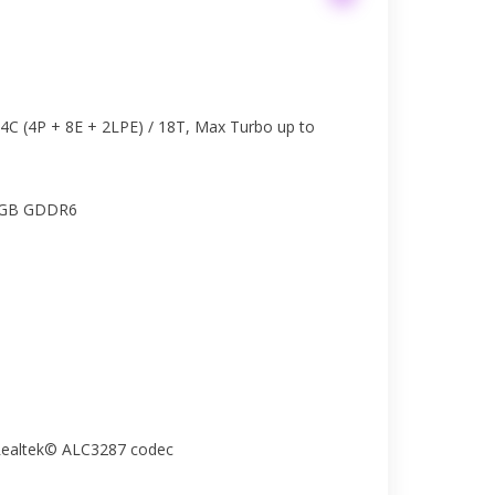
14C (4P + 8E + 2LPE) / 18T, Max Turbo up to
6GB GDDR6
 Realtek© ALC3287 codec