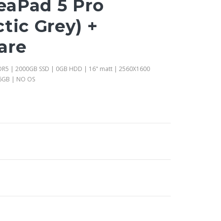
eaPad 5 Pro
tic Grey) +
are
DDR5 | 2000GB SSD | 0GB HDD | 16" matt | 2560X1600
 6GB | NO OS