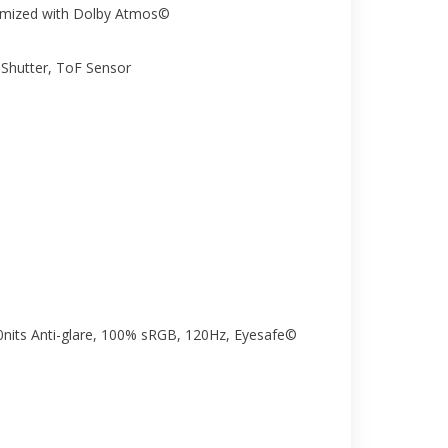
timized with Dolby Atmos©
 Shutter, ToF Sensor
0nits Anti-glare, 100% sRGB, 120Hz, Eyesafe©