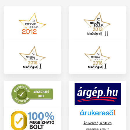
Árukereső, a hiteles
vásárlási kalauz