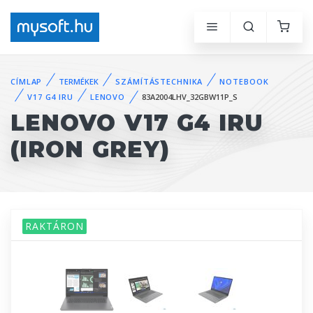
CÍMLAP
TERMÉKEK
SZÁMÍTÁSTECHNIKA
NOTEBOOK
V17 G4 IRU
LENOVO
83A2004LHV_32GBW11P_S
LENOVO V17 G4 IRU
(IRON GREY)
RAKTÁRON