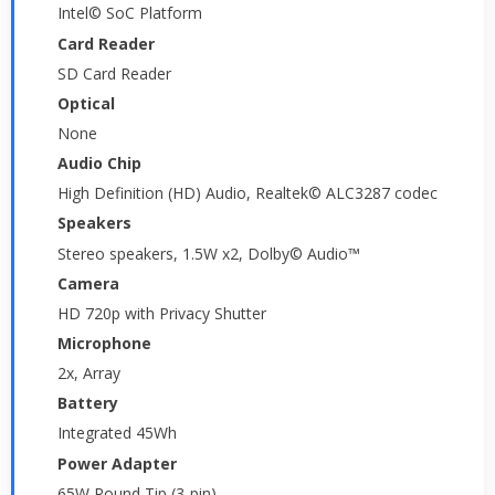
Intel© SoC Platform
Card Reader
SD Card Reader
Optical
None
Audio Chip
High Definition (HD) Audio, Realtek© ALC3287 codec
Speakers
Stereo speakers, 1.5W x2, Dolby© Audio™
Camera
HD 720p with Privacy Shutter
Microphone
2x, Array
Battery
Integrated 45Wh
Power Adapter
65W Round Tip (3-pin)