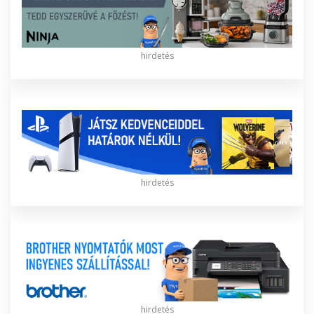
hirdetés
hirdetés
hirdetés