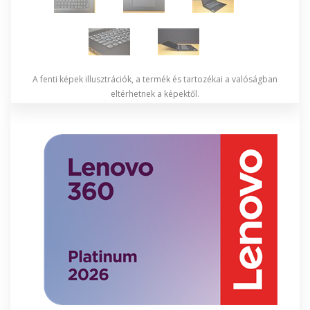
A fenti képek illusztrációk, a termék és tartozékai a valóságban
eltérhetnek a képektől.