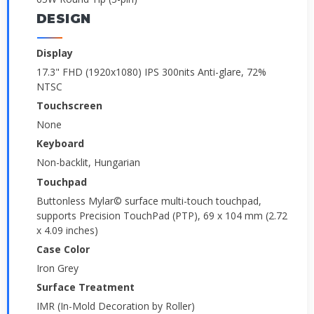
DESIGN
Display
17.3" FHD (1920x1080) IPS 300nits Anti-glare, 72%
NTSC
Touchscreen
None
Keyboard
Non-backlit, Hungarian
Touchpad
Buttonless Mylar© surface multi-touch touchpad,
supports Precision TouchPad (PTP), 69 x 104 mm (2.72
x 4.09 inches)
Case Color
Iron Grey
Surface Treatment
IMR (In-Mold Decoration by Roller)