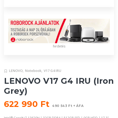
hirdetés
LENOVO,
Notebook,
V17 G4 IRU
LENOVO V17 G4 IRU (Iron
Grey)
622 990 Ft
490 543 Ft + ÁFA
Intel® Core™ i7-13620H | 32GB DDR4 | 512GB SSD | 0GB HDD | 17,3"