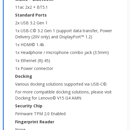
11ac 2x2 + BT5.1
Standard Ports
2x USB 3.2 Gen 1
1x USB-C© 3.2 Gen 1 (support data transfer, Power
Delivery (20V only) and DisplayPort™ 1.2)
1x HDMI© 1.4b
1x Headphone / microphone combo jack (3.5mm)
1x Ethernet (RJ-45)
1x Power connector
Docking
Various docking solutions supported via USB-C©.
For more compatible docking solutions, please visit
Docking for Lenovo© V15 G4 AMN
Security Chip
Firmware TPM 2.0 Enabled
Fingerprint Reader
None