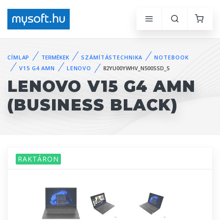
CÍMLAP
TERMÉKEK
SZÁMÍTÁSTECHNIKA
NOTEBOOK
V15 G4 AMN
LENOVO
82YU00YWHV_N500SSD_S
LENOVO V15 G4 AMN
(BUSINESS BLACK)
RAKTÁRON