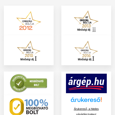
Árukereső, a hiteles
vásárlási kalauz