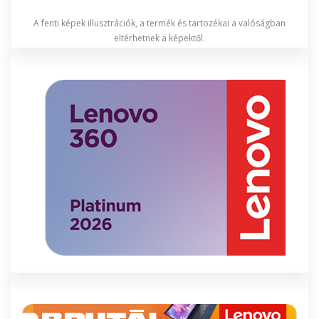
A fenti képek illusztrációk, a termék és tartozékai a valóságban
eltérhetnek a képektől.