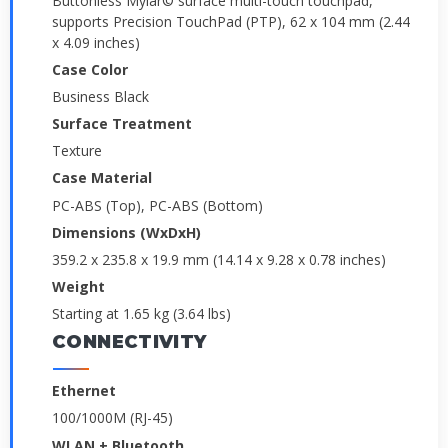
Buttonless Mylar© surface multi-touch touchpad,
supports Precision TouchPad (PTP), 62 x 104 mm (2.44
x 4.09 inches)
Case Color
Business Black
Surface Treatment
Texture
Case Material
PC-ABS (Top), PC-ABS (Bottom)
Dimensions (WxDxH)
359.2 x 235.8 x 19.9 mm (14.14 x 9.28 x 0.78 inches)
Weight
Starting at 1.65 kg (3.64 lbs)
CONNECTIVITY
Ethernet
100/1000M (RJ-45)
WLAN + Bluetooth