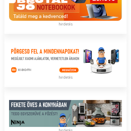
hirdetés
hirdetés
hirdetés