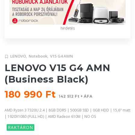
hirdetés
LENOVO,
Notebook,
V15 G4 AMN
LENOVO V15 G4 AMN
(Business Black)
180 990 Ft
142 512 Ft + ÁFA
AMD Ryzen 3 7320U 2.4 | 8GB DDR5 | 500GB SSD | 0GB HDD | 15,6" matt
| 1920X1080 (FULL HD) | AMD Radeon 610M | NO OS
RAKTÁRON