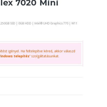
lex 7020 Mini
| 250GB SSD | 0GB HDD | Intel® UHD Graphics 770 | W11
tést igényel. Ha feltelepítve kéred, akkor válaszd
indows telepítés'
szolgáltatásunkat.