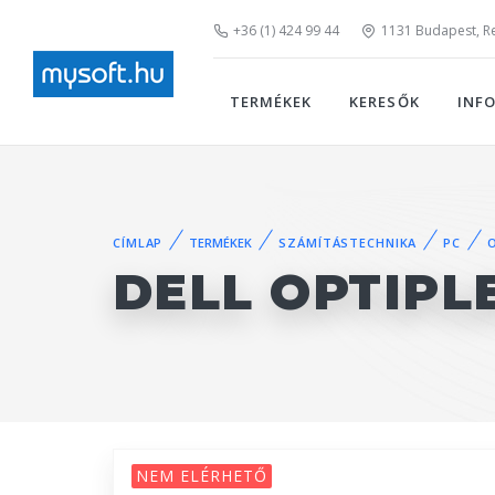
+36 (1) 424 99 44
1131 Budapest, Rei
TERMÉKEK
KERESŐK
INF
CÍMLAP
TERMÉKEK
SZÁMÍTÁSTECHNIKA
PC
DELL OPTIPL
NEM ELÉRHETŐ