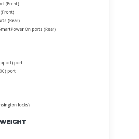
rt (Front)
(Front)
rts (Rear)
SmartPower On ports (Rear)
pport) port
00) port
ensington locks)
 WEIGHT