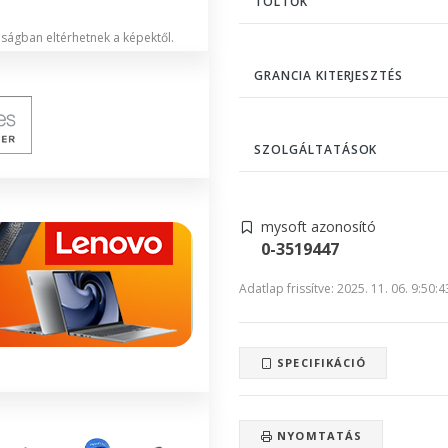
TÖLTŐK
lóságban eltérhetnek a képektől.
GRANCIA KITERJESZTÉS
SZOLGÁLTATÁSOK
mysoft azonosító
0-3519447
Adatlap frissítve: 2025. 11. 06. 9:50:4
SPECIFIKÁCIÓ
NYOMTATÁS