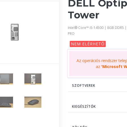
DELL Optip
Tower
Intel® Core™ i5-14500 | 8GB DDR5 
PRO
NEM ELÉRHETŐ
Az operációs rendszer telepí
az
'Microsoft W
SZOFTVEREK
KIEGÉSZÍTŐK