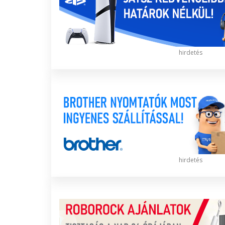
hirdetés
hirdetés