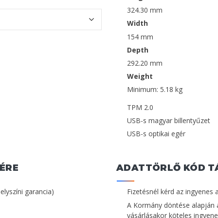
324.30 mm
Width
154 mm
Depth
292.20 mm
Weight
Minimum: 5.18 kg
TPM 2.0
USB-s magyar billentyűzet
USB-s optikai egér
ÉRE
ADATTÖRLŐ KÓD T
helyszíni garancia)
Fizetésnél kérd az ingyenes 
A Kormány döntése alapján 
vásárlásakor köteles ingyenes