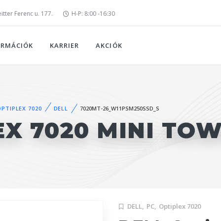
tter Ferenc u. 177.
H-P: 8:00 -16:30
ORMÁCIÓK
KARRIER
AKCIÓK
OPTIPLEX 7020
DELL
7020MT-26_W11PSM250SSD_S
EX 7020 MINI TO
DELL,
PC,
Optiplex 7020