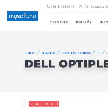
+36 (1) 424 99 44
1131 Budapest, Rei
TERMÉKEK
KERESŐK
INF
CÍMLAP
TERMÉKEK
SZÁMÍTÁSTECHNIKA
PC
DELL OPTIPL
NEM ELÉRHETŐ