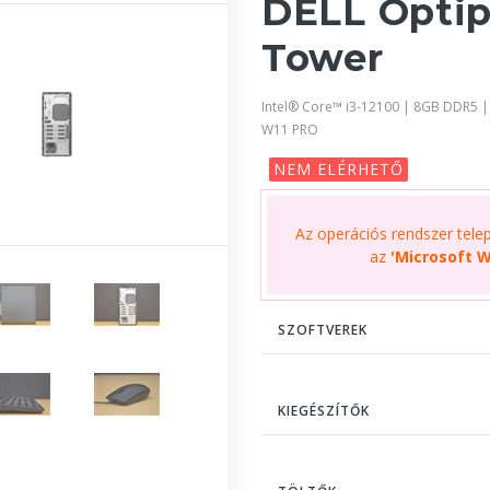
DELL Optip
Tower
Intel® Core™ i3-12100 | 8GB DDR5 
W11 PRO
NEM ELÉRHETŐ
Az operációs rendszer telepí
az
'Microsoft W
SZOFTVEREK
KIEGÉSZÍTŐK