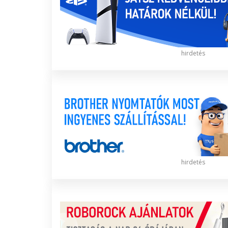
hirdetés
hirdetés