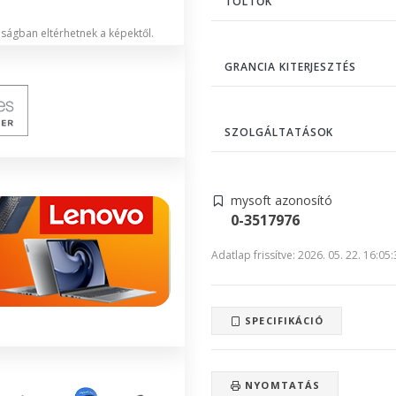
TÖLTŐK
lóságban eltérhetnek a képektől.
GRANCIA KITERJESZTÉS
SZOLGÁLTATÁSOK
mysoft azonosító
0-3517976
Adatlap frissítve: 2026. 05. 22. 16:05
SPECIFIKÁCIÓ
NYOMTATÁS