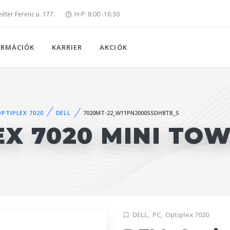
tter Ferenc u. 177.
H-P: 8:00 -16:30
ORMÁCIÓK
KARRIER
AKCIÓK
OPTIPLEX 7020
DELL
7020MT-22_W11PN2000SSDH8TB_S
EX 7020 MINI TO
DELL,
PC,
Optiplex 7020