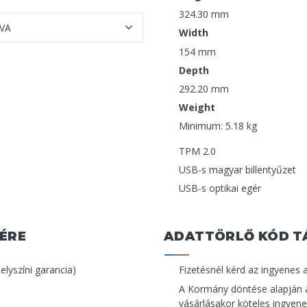
324.30 mm
Width
154 mm
Depth
292.20 mm
Weight
Minimum: 5.18 kg
TPM 2.0
USB-s magyar billentyűzet
USB-s optikai egér
ÉRE
ADATTÖRLŐ KÓD T
helyszíni garancia)
Fizetésnél kérd az ingyenes 
A Kormány döntése alapján 
vásárlásakor köteles ingyenes