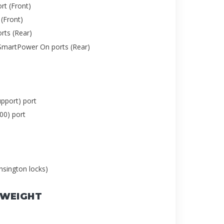
rt (Front)
(Front)
rts (Rear)
SmartPower On ports (Rear)
pport) port
00) port
ensington locks)
 WEIGHT