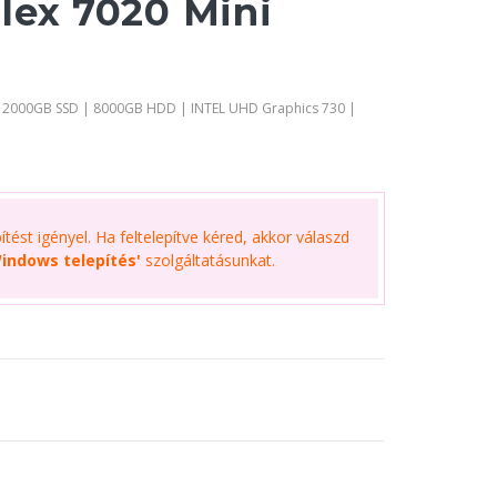
lex 7020 Mini
| 2000GB SSD | 8000GB HDD | INTEL UHD Graphics 730 |
tést igényel. Ha feltelepítve kéred, akkor válaszd
indows telepítés'
szolgáltatásunkat.