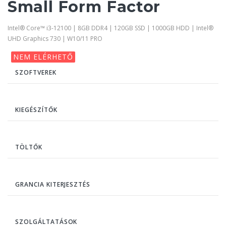
Small Form Factor
Intel® Core™ i3-12100 | 8GB DDR4 | 120GB SSD | 1000GB HDD | Intel®
UHD Graphics 730 | W10/11 PRO
NEM ELÉRHETŐ
SZOFTVEREK
KIEGÉSZÍTŐK
TÖLTŐK
GRANCIA KITERJESZTÉS
SZOLGÁLTATÁSOK