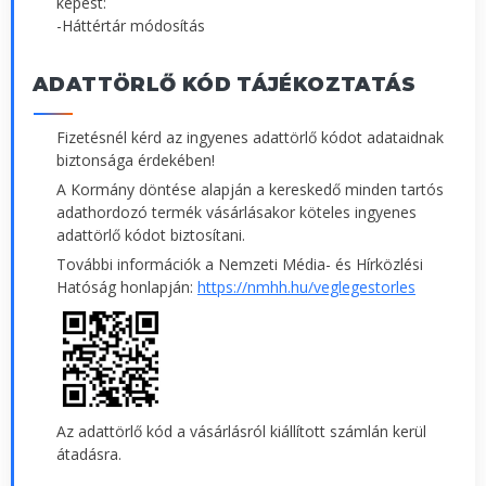
képest:
-Háttértár módosítás
ADATTÖRLŐ KÓD TÁJÉKOZTATÁS
Fizetésnél kérd az ingyenes adattörlő kódot adataidnak
biztonsága érdekében!
A Kormány döntése alapján a kereskedő minden tartós
adathordozó termék vásárlásakor köteles ingyenes
adattörlő kódot biztosítani.
További információk a Nemzeti Média- és Hírközlési
Hatóság honlapján:
https://nmhh.hu/veglegestorles
Az adattörlő kód a vásárlásról kiállított számlán kerül
átadásra.