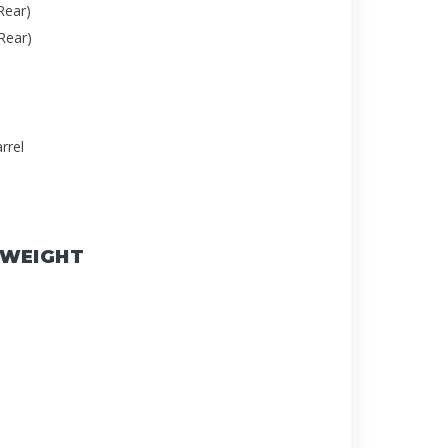
Rear)
Rear)
rrel
 WEIGHT