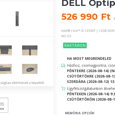
DELL Optip
526 990 Ft
Intel® Core™ i5-12500T | 12GB DDR
NO OS
RAKTÁRON
HA MOST MEGRENDELED
Házhoz, csomagpontra, csom
PÉNTEKRE (2026-08-14) (
CSÜTÖRTÖKRE (2026-08-13
SZERDÁRA (2026-08-12) 13:0
lóságban eltérhetnek a képektől.
Ügyfélszolgálatunkon átveh
PÉNTEKEN (2026-08-14) 9:
CSÜTÖRTÖKÖN (2026-08-13)
MEMÓRIA OPCIÓK