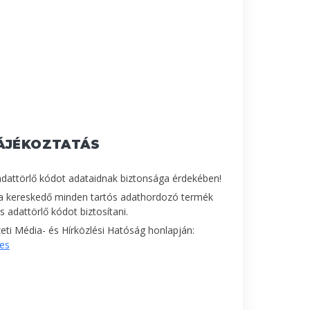
ÁJÉKOZTATÁS
adattörlő kódot adataidnak biztonsága érdekében!
a kereskedő minden tartós adathordozó termék
 adattörlő kódot biztosítani.
ti Média- és Hírközlési Hatóság honlapján:
les