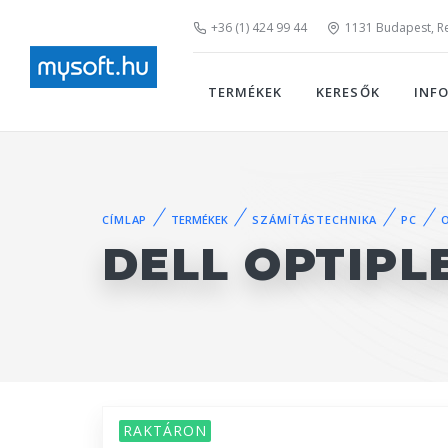
+36 (1) 424 99 44
1131 Budapest, Rei
TERMÉKEK
KERESŐK
INF
CÍMLAP
TERMÉKEK
SZÁMÍTÁSTECHNIKA
PC
DELL OPTIPL
RAKTÁRON