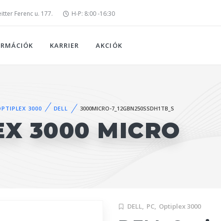
tter Ferenc u. 177.
H-P: 8:00 -16:30
ORMÁCIÓK
KARRIER
AKCIÓK
OPTIPLEX 3000
DELL
3000MICRO-7_12GBN250SSDH1TB_S
EX 3000 MICRO
DELL,
PC,
Optiplex 3000