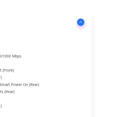
00/1000 Mbps
t (Front)
r)
 Smart Power On (Rear)
ts (Rear)
t)