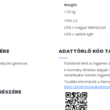
Weight
1.33 kg
TPM 2.0
USB-s magyar billentyűzet
USB-s optikai egér
ÉRE
ADATTÖRLŐ KÓD T
helyszíni garancia)
Fizetésnél kérd az ingyenes 
A Kormány döntése alapján 
vásárlásakor köteles ingyenes
További információk a Nemze
https://nmhh.hu/veglegestor
RÉSZÉRE