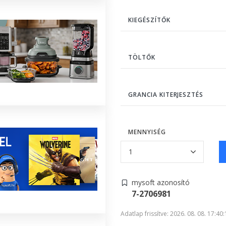
KIEGÉSZÍTŐK
TÖLTŐK
GRANCIA KITERJESZTÉS
MENNYISÉG
mysoft azonosító
7-2706981
Adatlap frissítve: 2026. 08. 08. 17:40