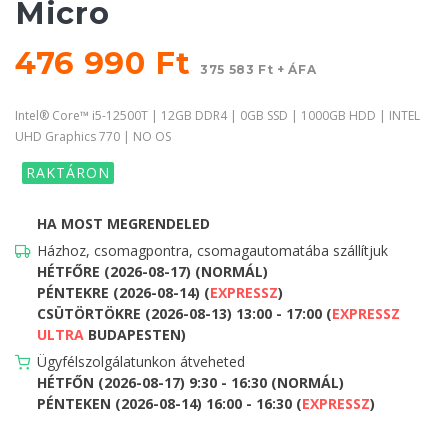
Micro
476 990 Ft
375 583 Ft + ÁFA
Intel® Core™ i5-12500T | 12GB DDR4 | 0GB SSD | 1000GB HDD | INTEL
UHD Graphics 770 | NO OS
RAKTÁRON
HA MOST MEGRENDELED
Házhoz, csomagpontra, csomagautomatába szállítjuk
HÉTFŐRE (2026-08-17) (NORMÁL)
PÉNTEKRE (2026-08-14) (
EXPRESSZ
)
CSÜTÖRTÖKRE (2026-08-13) 13:00 - 17:00 (
EXPRESSZ
ULTRA
BUDAPESTEN)
Ügyfélszolgálatunkon átveheted
HÉTFŐN (2026-08-17) 9:30 - 16:30 (NORMÁL)
PÉNTEKEN (2026-08-14) 16:00 - 16:30 (
EXPRESSZ
)