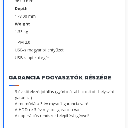
36.00 mm
Depth
178.00 mm
Weight
1.33 kg
TPM 2.0
USB-s magyar billentyűzet
USB-s optikai egér
GARANCIA FOGYASZTÓK RÉSZÉRE
3 év kötelező jótállás (gyártó által biztosított helyszíni
garancia)
A memóriára 3 év mysoft garancia van!
A HDD-re 3 év mysoft garancia van!
Az operációs rendszer telepítést igényel!