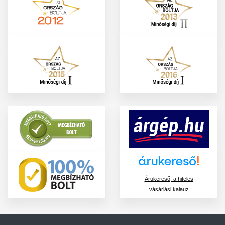
Árukereső, a hiteles
vásárlási kalauz