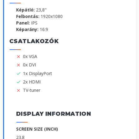
Képátló:
23,8"
Felbontás:
1920x1080
Panel:
IPS
Képarány:
16:9
CSATLAKOZÓK
0x VGA
0x DVI
1x DisplayPort
2x HDMI
TV-tuner
DISPLAY INFORMATION
SCREEN SIZE (INCH)
23.8