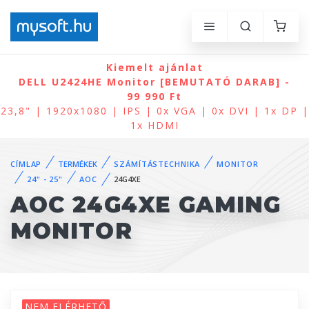
Kiemelt ajánlat
DELL U2424HE Monitor [BEMUTATÓ DARAB] -
99 990 Ft
23,8" | 1920x1080 | IPS | 0x VGA | 0x DVI | 1x DP |
1x HDMI
CÍMLAP
TERMÉKEK
SZÁMÍTÁSTECHNIKA
MONITOR
24" - 25"
AOC
24G4XE
AOC 24G4XE GAMING
MONITOR
NEM ELÉRHETŐ