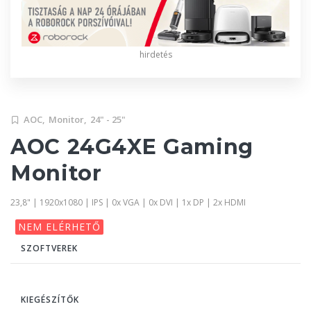
hirdetés
AOC,
Monitor,
24" - 25"
AOC 24G4XE Gaming
Monitor
23,8" | 1920x1080 | IPS | 0x VGA | 0x DVI | 1x DP | 2x HDMI
NEM ELÉRHETŐ
SZOFTVEREK
KIEGÉSZÍTŐK