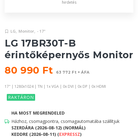
hirdetés
LG,
Monitor,
- 17"
LG 17BR30T-B
érintőképernyős Monitor
80 990 Ft
63 772 Ft + ÁFA
17" | 1280x1024 | TN | 1x VGA | 0x DVI | 0x DP | 0x HDMI
RAKTÁRON
HA MOST MEGRENDELED
Házhoz, csomagpontra, csomagautomatába szállítjuk
SZERDÁRA (2026-08-12) (NORMÁL)
KEDDRE (2026-08-11) (
EXPRESSZ
)