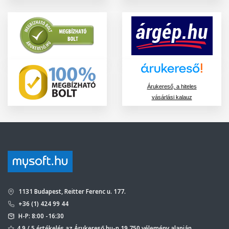
Árukereső, a hiteles
vásárlási kalauz
1131 Budapest, Reitter Ferenc u. 177.
+36 (1) 424 99 44
H-P: 8:00 -16:30
4,9 / 5 értékelés az Árukereső.hu-n 19 750 vélemény alapján