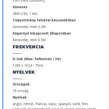
100~240V (50/60Hz)
Kimenet
28W (19V, 1.6A)
Teljesítmény felvétel készenlétben
Kevesebb, mint 0.3W
Képernyő kikapcsolt állapotában
Kevesebb, mint 0.3W
FREKVENCIA
D-Sub (Max. felbontás / Hz)
1280 x 1024 / 75Hz
NYELVEK
Országok
18 ország
Nyelvek
angol, német, francia, olasz, spanyol, svéd, finn,
portugál, brazil portugál, lengyel, orosz, görög, ukrán,