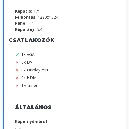
Képátló:
17"
Felbontás:
1280x1024
Panel:
TN
Képarány:
5:4
CSATLAKOZÓK
1x VGA
0x DVI
0x DisplayPort
0x HDMI
TV-tuner
ÁLTALÁNOS
Képernyőméret