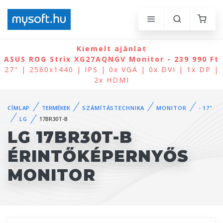
Kiemelt ajánlat
ASUS ROG Strix XG27AQNGV Monitor - 239 990 Ft
27" | 2560x1440 | IPS | 0x VGA | 0x DVI | 1x DP |
2x HDMI
CÍMLAP
TERMÉKEK
SZÁMÍTÁSTECHNIKA
MONITOR
- 17"
LG
17BR30T-B
LG 17BR30T-B
ÉRINTŐKÉPERNYŐS
MONITOR