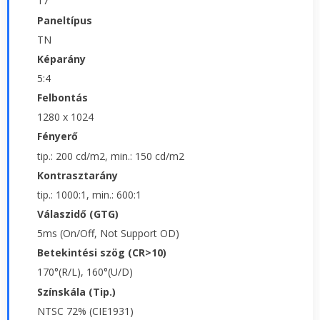
17"
Paneltípus
TN
Képarány
5:4
Felbontás
1280 x 1024
Fényerő
tip.: 200 cd/m2, min.: 150 cd/m2
Kontrasztarány
tip.: 1000:1, min.: 600:1
Válaszidő (GTG)
5ms (On/Off, Not Support OD)
Betekintési szög (CR>10)
170°(R/L), 160°(U/D)
Színskála (Tip.)
NTSC 72% (CIE1931)