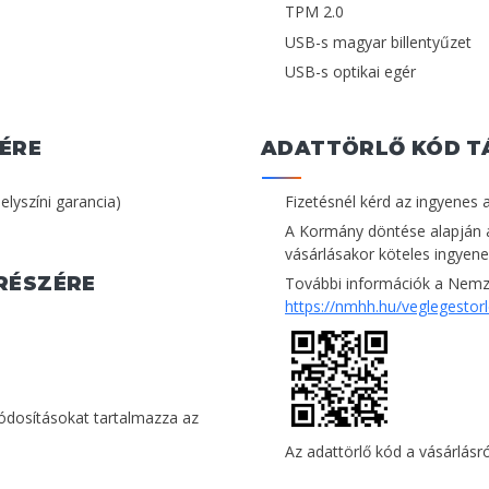
TPM 2.0
USB-s magyar billentyűzet
USB-s optikai egér
ÉRE
ADATTÖRLŐ KÓD T
helyszíni garancia)
Fizetésnél kérd az ingyenes 
A Kormány döntése alapján 
vásárlásakor köteles ingyenes
RÉSZÉRE
További információk a Nemze
https://nmhh.hu/veglegestor
módosításokat tartalmazza az
Az adattörlő kód a vásárlásról