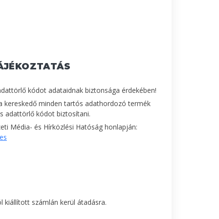
ÁJÉKOZTATÁS
adattörlő kódot adataidnak biztonsága érdekében!
a kereskedő minden tartós adathordozó termék
 adattörlő kódot biztosítani.
ti Média- és Hírközlési Hatóság honlapján:
les
 kiállított számlán kerül átadásra.