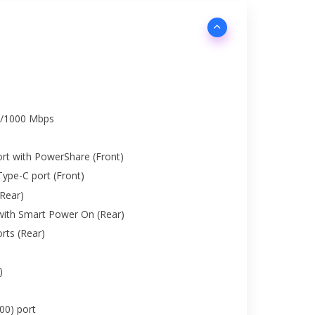
00/1000 Mbps
ort with PowerShare (Front)
ype-C port (Front)
(Rear)
with Smart Power On (Rear)
rts (Rear)
)
00) port