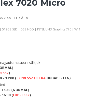
lex 7020 Micro
309 441 Ft + ÁFA
 | 512GB SSD | 0GB HDD | INTEL UHD Graphics 770 | W11
agautomatába szállítjuk
NORMÁL)
RESSZ
)
 - 17:00 (
EXPRESSZ ULTRA
BUDAPESTEN)
eted
- 16:30 (NORMÁL)
 16:30 (
EXPRESSZ
)