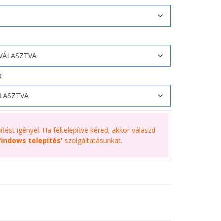
K
tést igényel. Ha feltelepítve kéred, akkor válaszd
indows telepítés'
szolgáltatásunkat.