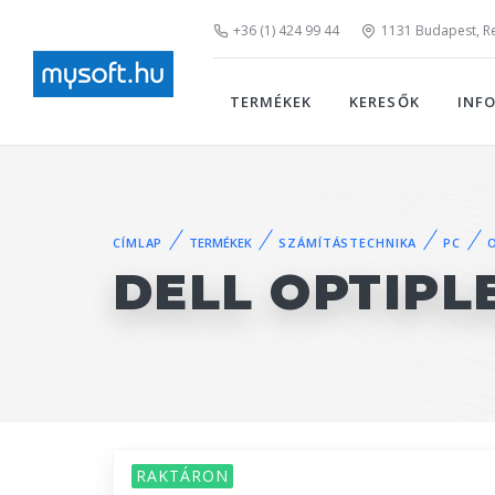
+36 (1) 424 99 44
1131 Budapest, Rei
TERMÉKEK
KERESŐK
INF
CÍMLAP
TERMÉKEK
SZÁMÍTÁSTECHNIKA
PC
DELL OPTIPL
RAKTÁRON