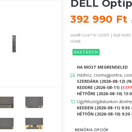
DELL Optip
392 990 Ft
Intel® Core™ i5-12500T | 8GB DDR5
HOME
RAKTÁRON
HA MOST MEGRENDELED
Házhoz, csomagpontra, csom
SZERDÁRA (2026-08-12) (
KEDDRE (2026-08-11) (
EXP
HÉTFŐRE (2026-08-10) 13:00
Ügyfélszolgálatunkon átveh
KEDDEN (2026-08-11) 9:30 
HÉTFŐN (2026-08-10) 9:30 -
MEMÓRIA OPCIÓK