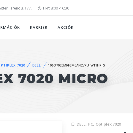
tter Ferenc u. 177.
H-P: 8:00 -16:30
ORMÁCIÓK
KARRIER
AKCIÓK
OPTIPLEX 7020
DELL
106O7020MFFEMEAN2VPU_W11HP_S
EX 7020 MICRO
DELL,
PC,
Optiplex 7020