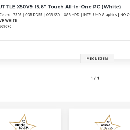
TTLE X50V9 15,6" Touch All-in-One PC (White)
l Celeron 7305 | 0GB DDR5 | 0GB SSD | 0GB HDD | INTEL UHD Graphics | NO O
V9_WHITE
569676
MEGNÉZEM
1 / 1