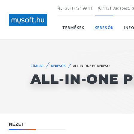
+36 (1) 424 99 44
1131 Budapest, Rei
TERMÉKEK
KERESŐK
INF
CÍMLAP
KERESŐK
ALL-IN-ONE PC KERESŐ
ALL-IN-ONE 
NÉZET