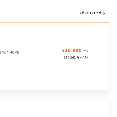
KÖVETKEZŐ
430 990 Ft
s | W11 HOME
339 362 Ft + ÁFA