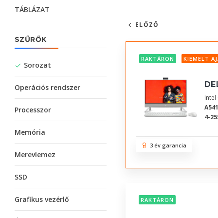
TÁBLÁZAT
ELŐZŐ
SZŰRŐK
RAKTÁRON
KIEMELT A
Sorozat
DEL
Operációs rendszer
Inte
A54
Processzor
4-25
Memória
3 év garancia
Merevlemez
SSD
Grafikus vezérlő
RAKTÁRON