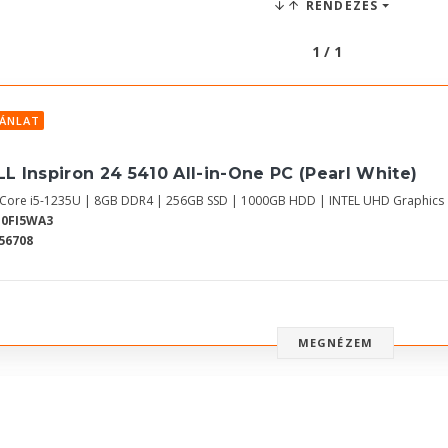
RENDEZÉS
1 / 1
JÁNLAT
L Inspiron 24 5410 All-in-One PC (Pearl White)
l Core i5-1235U | 8GB DDR4 | 256GB SSD | 1000GB HDD | INTEL UHD Graphic
10FI5WA3
56708
MEGNÉZEM