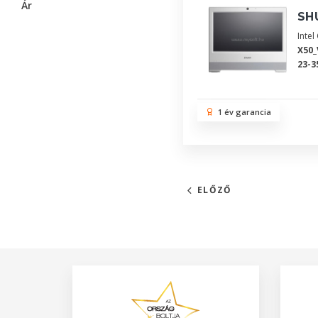
Ár
SHU
Inte
X50_
23-3
1 év garancia
ELŐZŐ