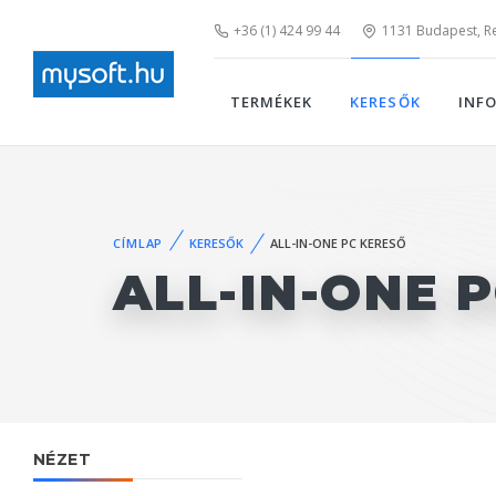
+36 (1) 424 99 44
1131 Budapest, Rei
TERMÉKEK
KERESŐK
INF
CÍMLAP
KERESŐK
ALL-IN-ONE PC KERESŐ
ALL-IN-ONE 
NÉZET