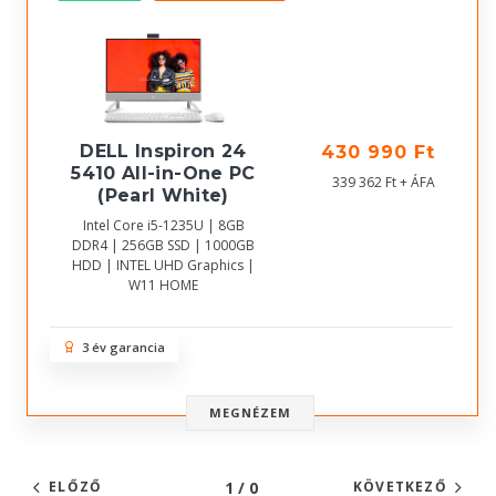
DELL Inspiron 24
430 990 Ft
5410 All-in-One PC
339 362 Ft + ÁFA
(Pearl White)
Intel Core i5-1235U | 8GB
DDR4 | 256GB SSD | 1000GB
HDD | INTEL UHD Graphics |
W11 HOME
3 év garancia
MEGNÉZEM
1 / 0
ELŐZŐ
KÖVETKEZŐ