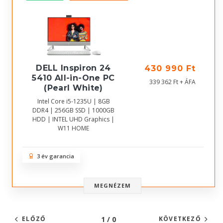
DELL Inspiron 24
430 990 Ft
5410 All-in-One PC
339 362 Ft + ÁFA
(Pearl White)
Intel Core i5-1235U | 8GB
DDR4 | 256GB SSD | 1000GB
HDD | INTEL UHD Graphics |
W11 HOME
3 év garancia
MEGNÉZEM
1 / 0
ELŐZŐ
KÖVETKEZŐ