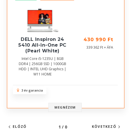
DELL Inspiron 24
430 990 Ft
5410 All-in-One PC
339 362 Ft + ÁFA
(Pearl White)
Intel Core i5-1235U | 8GB
DDR4 | 256GB SSD | 1000GB
HDD | INTEL UHD Graphics |
W11 HOME
3 év garancia
MEGNÉZEM
1 / 0
ELŐZŐ
KÖVETKEZŐ