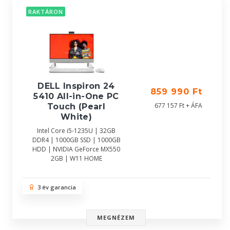
RAKTÁRON
DELL Inspiron 24
859 990 Ft
5410 All-in-One PC
677 157 Ft + ÁFA
Touch (Pearl
White)
Intel Core i5-1235U | 32GB
DDR4 | 1000GB SSD | 1000GB
HDD | NVIDIA GeForce MX550
2GB | W11 HOME
3 év garancia
MEGNÉZEM