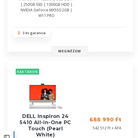
| 250GB SSD | 1000GB HDD |
NVIDIA GeForce MX550 2GB |
W11 PRO
3 év garancia
MEGNÉZEM
RAKTÁRON
DELL Inspiron 24
688 990 Ft
5410 All-in-One PC
542 512 Ft + ÁFA
Touch (Pearl
White)