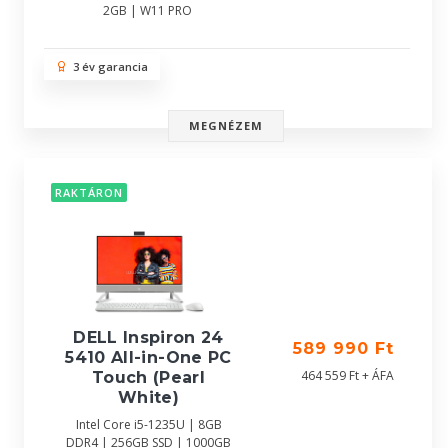
2GB | W11 PRO
3 év garancia
MEGNÉZEM
RAKTÁRON
DELL Inspiron 24
589 990 Ft
5410 All-in-One PC
464 559 Ft + ÁFA
Touch (Pearl
White)
Intel Core i5-1235U | 8GB
DDR4 | 256GB SSD | 1000GB