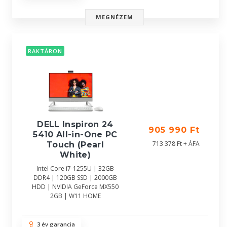
MEGNÉZEM
RAKTÁRON
DELL Inspiron 24
905 990 Ft
5410 All-in-One PC
713 378 Ft + ÁFA
Touch (Pearl
White)
Intel Core i7-1255U | 32GB
DDR4 | 120GB SSD | 2000GB
HDD | NVIDIA GeForce MX550
2GB | W11 HOME
3 év garancia