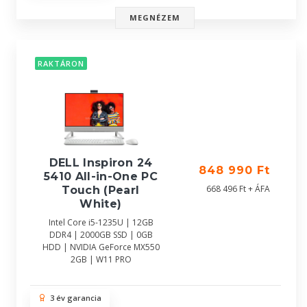
MEGNÉZEM
RAKTÁRON
DELL Inspiron 24
848 990 Ft
5410 All-in-One PC
668 496 Ft + ÁFA
Touch (Pearl
White)
Intel Core i5-1235U | 12GB
DDR4 | 2000GB SSD | 0GB
HDD | NVIDIA GeForce MX550
2GB | W11 PRO
3 év garancia