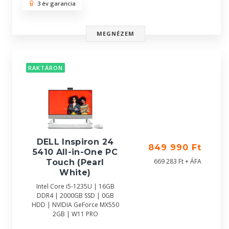
3 év garancia
MEGNÉZEM
RAKTÁRON
DELL Inspiron 24
849 990 Ft
5410 All-in-One PC
669 283 Ft + ÁFA
Touch (Pearl
White)
Intel Core i5-1235U | 16GB
DDR4 | 2000GB SSD | 0GB
HDD | NVIDIA GeForce MX550
2GB | W11 PRO