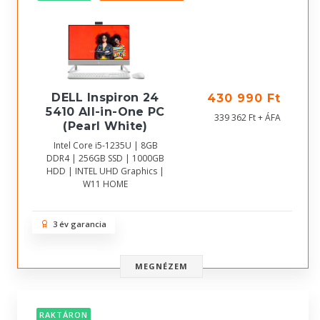
DELL Inspiron 24
430 990 Ft
5410 All-in-One PC
339 362 Ft + ÁFA
(Pearl White)
Intel Core i5-1235U | 8GB
DDR4 | 256GB SSD | 1000GB
HDD | INTEL UHD Graphics |
W11 HOME
3 év garancia
MEGNÉZEM
RAKTÁRON