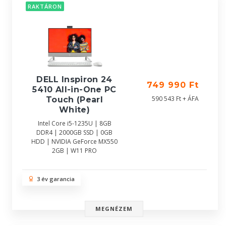
RAKTÁRON
DELL Inspiron 24
749 990 Ft
5410 All-in-One PC
590 543 Ft + ÁFA
Touch (Pearl
White)
Intel Core i5-1235U | 8GB
DDR4 | 2000GB SSD | 0GB
HDD | NVIDIA GeForce MX550
2GB | W11 PRO
3 év garancia
MEGNÉZEM