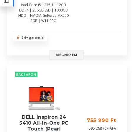
Intel Core i5-1235U | 12GB
DDR4 | 256GB SSD | 1000GB
HDD | NVIDIA GeForce MX550
2GB | W11 PRO
3 év garancia
MEGNÉZEM
RAKTÁRON
DELL Inspiron 24
755 990 Ft
5410 All-in-One PC
595 268 Ft + ÁFA
Touch (Pearl