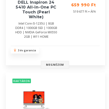
DELL Inspiron 24
659 990 Ft
5410 All-in-One PC
519 677 Ft + ÁFA
Touch (Pearl
White)
Intel Core i5-1235U | 8GB
DDR4 | 1000GB SSD | 1000GB
HDD | NVIDIA GeForce MX550
2GB | W11 HOME
3 év garancia
MEGNÉZEM
RAKTÁRON