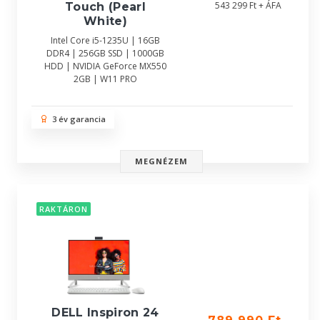
543 299 Ft + ÁFA
Touch (Pearl
White)
Intel Core i5-1235U | 16GB
DDR4 | 256GB SSD | 1000GB
HDD | NVIDIA GeForce MX550
2GB | W11 PRO
3 év garancia
MEGNÉZEM
RAKTÁRON
DELL Inspiron 24