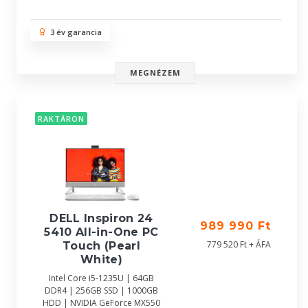
3 év garancia
MEGNÉZEM
RAKTÁRON
DELL Inspiron 24
989 990 Ft
5410 All-in-One PC
779 520 Ft + ÁFA
Touch (Pearl
White)
Intel Core i5-1235U | 64GB
DDR4 | 256GB SSD | 1000GB
HDD | NVIDIA GeForce MX550