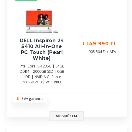
DELL Inspiron 24
1 149 990 Ft
5410 All-in-One
905 504 Ft + ÁFA
PC Touch (Pearl
White)
Intel Core i5-1235U | 64GB
DDR4 | 2000GB SSD | 0GB
HDD | NVIDIA GeForce
MX550 2GB | W11 PRO
3 év garancia
MEGNÉZEM