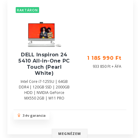
RAKTÁRON
DELL Inspiron 24
1 185 990 Ft
5410 All-in-One PC
933 850 Ft + ÁFA
Touch (Pearl
White)
Intel Core i7-1255U | 64GB
DDR4 | 120GB SSD | 2000GB
HDD | NVIDIA GeForce
MX550 2GB | W11 PRO
3 év garancia
MEGNÉZEM