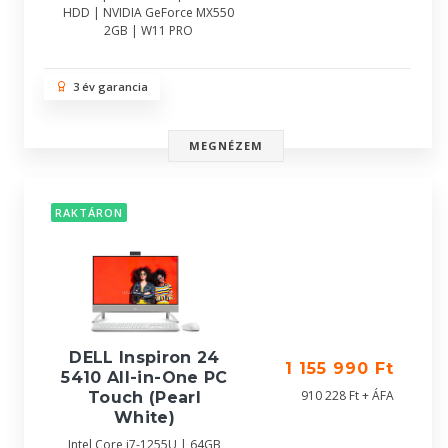
HDD | NVIDIA GeForce MX550
2GB | W11 PRO
3 év garancia
MEGNÉZEM
RAKTÁRON
DELL Inspiron 24
1 155 990 Ft
5410 All-in-One PC
910 228 Ft + ÁFA
Touch (Pearl
White)
Intel Core i7-1255U | 64GB