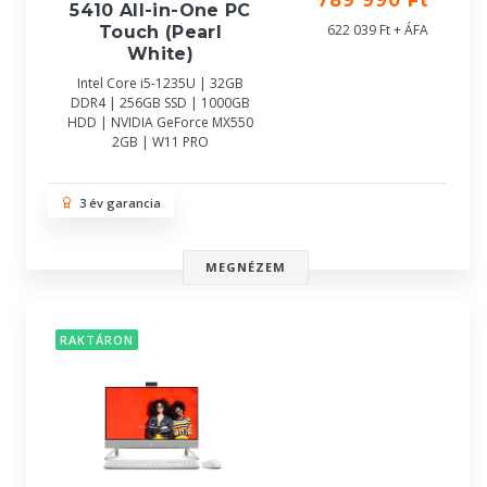
789 990 Ft
5410 All-in-One PC
622 039 Ft + ÁFA
Touch (Pearl
White)
Intel Core i5-1235U | 32GB
DDR4 | 256GB SSD | 1000GB
HDD | NVIDIA GeForce MX550
2GB | W11 PRO
3 év garancia
MEGNÉZEM
RAKTÁRON