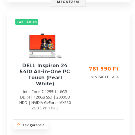
MEGNÉZEM
RAKTÁRON
DELL Inspiron 24
781 990 Ft
5410 All-in-One PC
615 740 Ft + ÁFA
Touch (Pearl
White)
Intel Core i7-1255U | 8GB
DDR4 | 120GB SSD | 2000GB
HDD | NVIDIA GeForce MX550
2GB | W11 PRO
3 év garancia