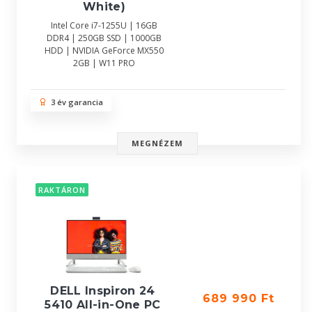
White)
Intel Core i7-1255U | 16GB
DDR4 | 250GB SSD | 1000GB
HDD | NVIDIA GeForce MX550
2GB | W11 PRO
3 év garancia
MEGNÉZEM
RAKTÁRON
DELL Inspiron 24
689 990 Ft
5410 All-in-One PC