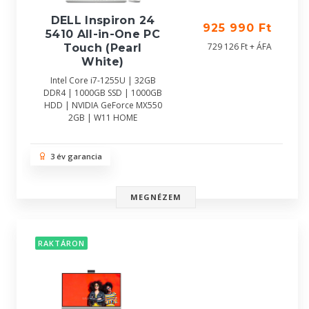
DELL Inspiron 24
925 990 Ft
5410 All-in-One PC
729 126 Ft + ÁFA
Touch (Pearl
White)
Intel Core i7-1255U | 32GB
DDR4 | 1000GB SSD | 1000GB
HDD | NVIDIA GeForce MX550
2GB | W11 HOME
3 év garancia
MEGNÉZEM
RAKTÁRON