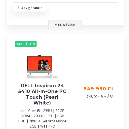
3 év garancia
MEGNÉZEM
RAKTÁRON
DELL Inspiron 24
949 990 Ft
5410 All-in-One PC
748 024 Ft + ÁFA
Touch (Pearl
White)
Intel Core i5-1235U | 32GB
DDR4 | 2000GB SSD | 0GB
HDD | NVIDIA GeForce MX550
2GB | W11 PRO