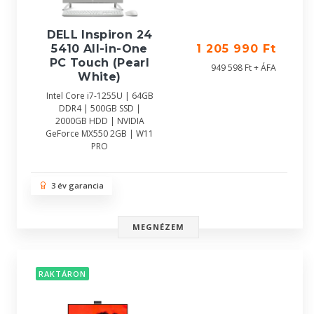
DELL Inspiron 24
5410 All-in-One
1 205 990 Ft
PC Touch (Pearl
949 598 Ft + ÁFA
White)
Intel Core i7-1255U | 64GB
DDR4 | 500GB SSD |
2000GB HDD | NVIDIA
GeForce MX550 2GB | W11
PRO
3 év garancia
MEGNÉZEM
RAKTÁRON