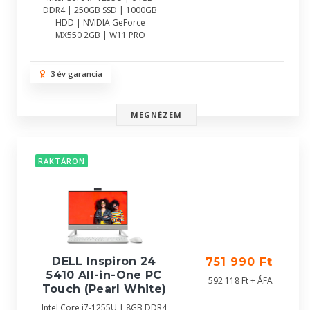
DDR4 | 250GB SSD | 1000GB
HDD | NVIDIA GeForce
MX550 2GB | W11 PRO
3 év garancia
MEGNÉZEM
RAKTÁRON
DELL Inspiron 24
751 990 Ft
5410 All-in-One PC
592 118 Ft + ÁFA
Touch (Pearl White)
Intel Core i7-1255U | 8GB DDR4