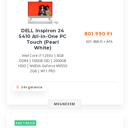
DELL Inspiron 24
801 990 Ft
5410 All-in-One PC
631 488 Ft + ÁFA
Touch (Pearl
White)
Intel Core i7-1255U | 8GB
DDR4 | 500GB SSD | 2000GB
HDD | NVIDIA GeForce MX550
2GB | W11 PRO
3 év garancia
MEGNÉZEM
RAKTÁRON