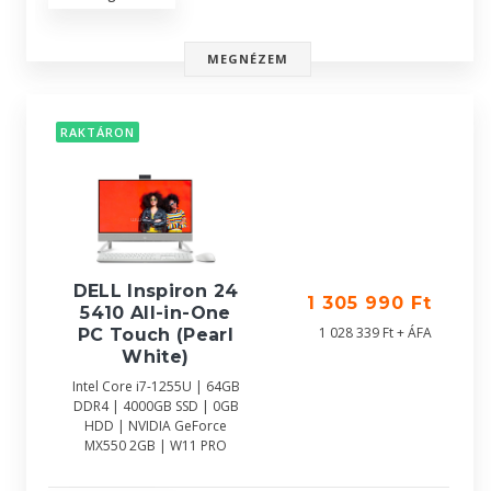
MEGNÉZEM
RAKTÁRON
DELL Inspiron 24
1 305 990 Ft
5410 All-in-One
1 028 339 Ft + ÁFA
PC Touch (Pearl
White)
Intel Core i7-1255U | 64GB
DDR4 | 4000GB SSD | 0GB
HDD | NVIDIA GeForce
MX550 2GB | W11 PRO