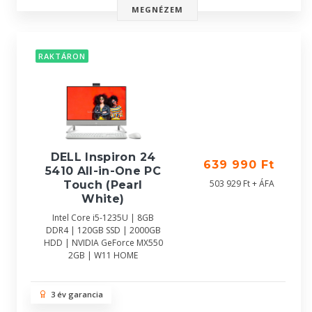
MEGNÉZEM
RAKTÁRON
DELL Inspiron 24
639 990 Ft
5410 All-in-One PC
503 929 Ft + ÁFA
Touch (Pearl
White)
Intel Core i5-1235U | 8GB
DDR4 | 120GB SSD | 2000GB
HDD | NVIDIA GeForce MX550
2GB | W11 HOME
3 év garancia