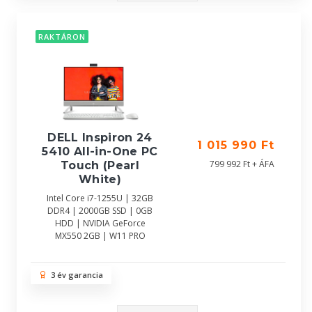
RAKTÁRON
DELL Inspiron 24
1 015 990 Ft
5410 All-in-One PC
799 992 Ft + ÁFA
Touch (Pearl
White)
Intel Core i7-1255U | 32GB
DDR4 | 2000GB SSD | 0GB
HDD | NVIDIA GeForce
MX550 2GB | W11 PRO
3 év garancia