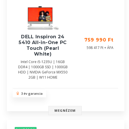
DELL Inspiron 24
759 990 Ft
5410 All-in-One PC
598 417 Ft + ÁFA
Touch (Pearl
White)
Intel Core i5-1235U | 16GB
DDR4 | 1000GB SSD | 1000GB
HDD | NVIDIA GeForce MX550
2GB | W11 HOME
3 év garancia
MEGNÉZEM