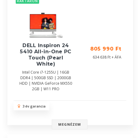
RAKTÁRON
DELL Inspiron 24
805 990 Ft
5410 All-in-One PC
634 638 Ft + ÁFA
Touch (Pearl
White)
Intel Core i7-1255U | 16GB
DDR4 | 500GB SSD | 2000GB
HDD | NVIDIA GeForce MX550
2GB | W11 PRO
3 év garancia
MEGNÉZEM