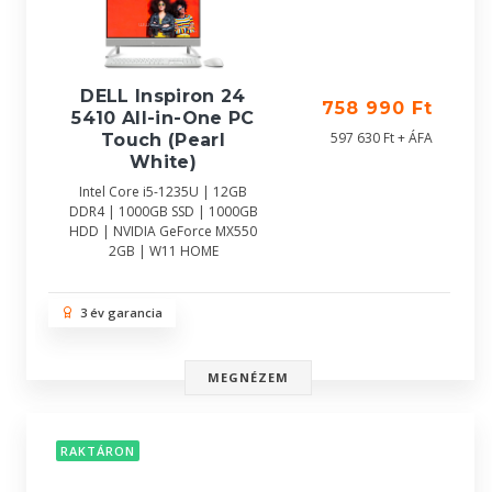
DELL Inspiron 24
758 990 Ft
5410 All-in-One PC
597 630 Ft + ÁFA
Touch (Pearl
White)
Intel Core i5-1235U | 12GB
DDR4 | 1000GB SSD | 1000GB
HDD | NVIDIA GeForce MX550
2GB | W11 HOME
3 év garancia
MEGNÉZEM
RAKTÁRON