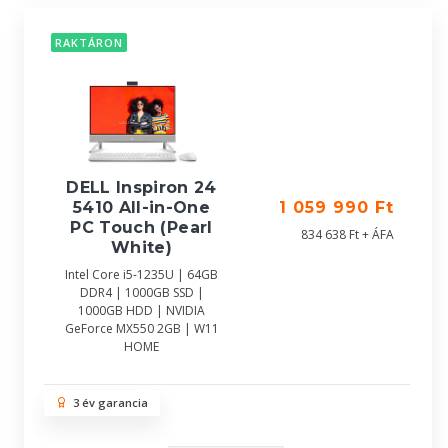
RAKTÁRON
DELL Inspiron 24
5410 All-in-One
1 059 990 Ft
PC Touch (Pearl
834 638 Ft + ÁFA
White)
Intel Core i5-1235U | 64GB
DDR4 | 1000GB SSD |
1000GB HDD | NVIDIA
GeForce MX550 2GB | W11
HOME
3 év garancia