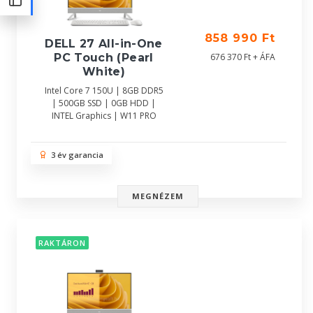
858 990 Ft
DELL 27 All-in-One
676 370 Ft + ÁFA
PC Touch (Pearl
White)
Intel Core 7 150U | 8GB DDR5
| 500GB SSD | 0GB HDD |
INTEL Graphics | W11 PRO
3 év garancia
MEGNÉZEM
RAKTÁRON