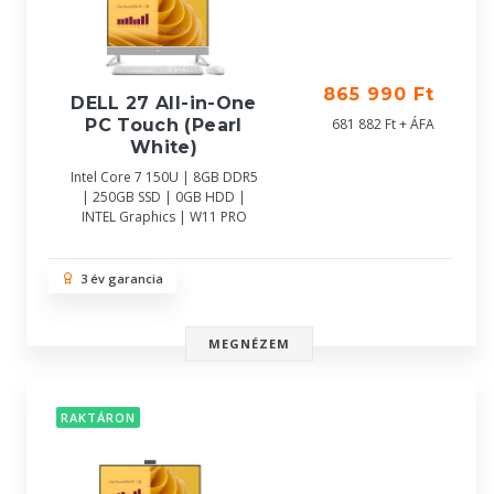
865 990 Ft
DELL 27 All-in-One
681 882 Ft + ÁFA
PC Touch (Pearl
White)
Intel Core 7 150U | 8GB DDR5
| 250GB SSD | 0GB HDD |
INTEL Graphics | W11 PRO
3 év garancia
MEGNÉZEM
RAKTÁRON