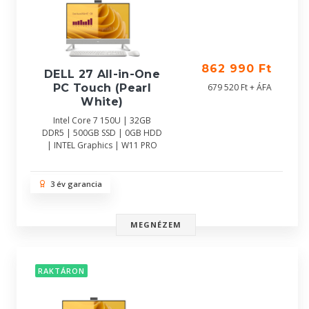
862 990 Ft
DELL 27 All-in-One
679 520 Ft + ÁFA
PC Touch (Pearl
White)
Intel Core 7 150U | 32GB
DDR5 | 500GB SSD | 0GB HDD
| INTEL Graphics | W11 PRO
3 év garancia
MEGNÉZEM
RAKTÁRON