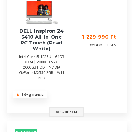
DELL Inspiron 24
5410 All-in-One
1 229 990 Ft
PC Touch (Pearl
968 496 Ft + ÁFA
White)
Intel Core i5-1235U | 64GB
DDR4 | 2000GB SSD |
2000GB HDD | NVIDIA
GeForce MX550 2GB | W11
PRO
3 év garancia
MEGNÉZEM
RAKTÁRON