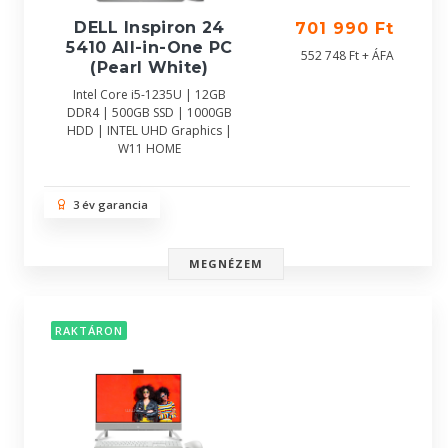
DELL Inspiron 24
701 990 Ft
5410 All-in-One PC
552 748 Ft + ÁFA
(Pearl White)
Intel Core i5-1235U | 12GB
DDR4 | 500GB SSD | 1000GB
HDD | INTEL UHD Graphics |
W11 HOME
3 év garancia
MEGNÉZEM
RAKTÁRON