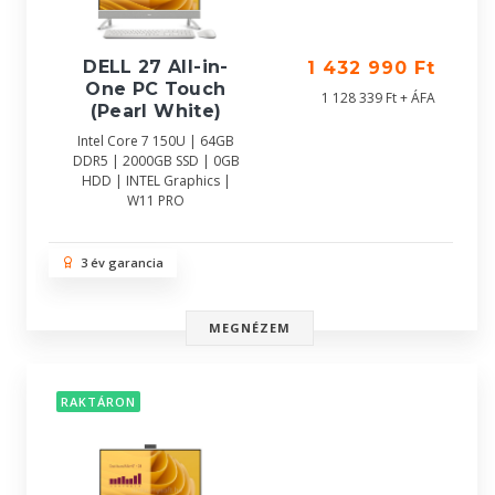
DELL 27 All-in-
1 432 990 Ft
One PC Touch
1 128 339 Ft + ÁFA
(Pearl White)
Intel Core 7 150U | 64GB
DDR5 | 2000GB SSD | 0GB
HDD | INTEL Graphics |
W11 PRO
3 év garancia
MEGNÉZEM
RAKTÁRON