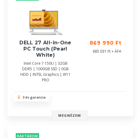
DELL 27 All-in-One
869 990 Ft
PC Touch (Pearl
685 031 Ft + ÁFA
White)
Intel Core 7 150U | 32GB
DDR5 | 1000GB SSD | 0GB
HDD | INTEL Graphics | W11
PRO
3 év garancia
MEGNÉZEM
RAKTÁRON