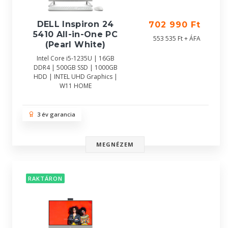
DELL Inspiron 24
702 990 Ft
5410 All-in-One PC
553 535 Ft + ÁFA
(Pearl White)
Intel Core i5-1235U | 16GB
DDR4 | 500GB SSD | 1000GB
HDD | INTEL UHD Graphics |
W11 HOME
3 év garancia
MEGNÉZEM
RAKTÁRON