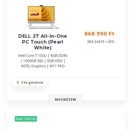
868 990 Ft
DELL 27 All-in-One
684 244 Ft + ÁFA
PC Touch (Pearl
White)
Intel Core 7 150U | 8GB DDR5
| 1000GB SSD | 0GB HDD |
INTEL Graphics | W11 PRO
3 év garancia
MEGNÉZEM
RAKTÁRON