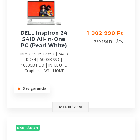
DELL Inspiron 24
1 002 990 Ft
5410 All-in-One
789 756 Ft + ÁFA
PC (Pearl White)
Intel Core i5-1235U | 64GB
DDR4 | 500GB SSD |
1000GB HDD | INTEL UHD
Graphics | W11 HOME
3 év garancia
MEGNÉZEM
RAKTÁRON