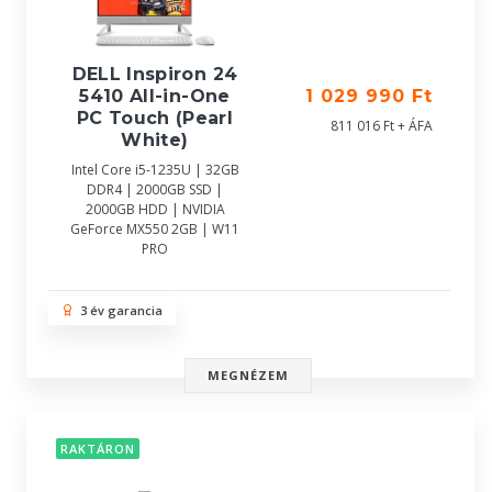
DELL Inspiron 24
5410 All-in-One
1 029 990 Ft
PC Touch (Pearl
811 016 Ft + ÁFA
White)
Intel Core i5-1235U | 32GB
DDR4 | 2000GB SSD |
2000GB HDD | NVIDIA
GeForce MX550 2GB | W11
PRO
3 év garancia
MEGNÉZEM
RAKTÁRON