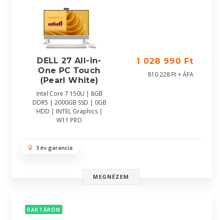
DELL 27 All-in-
1 028 990 Ft
One PC Touch
810 228 Ft + ÁFA
(Pearl White)
Intel Core 7 150U | 8GB
DDR5 | 2000GB SSD | 0GB
HDD | INTEL Graphics |
W11 PRO
3 év garancia
MEGNÉZEM
RAKTÁRON