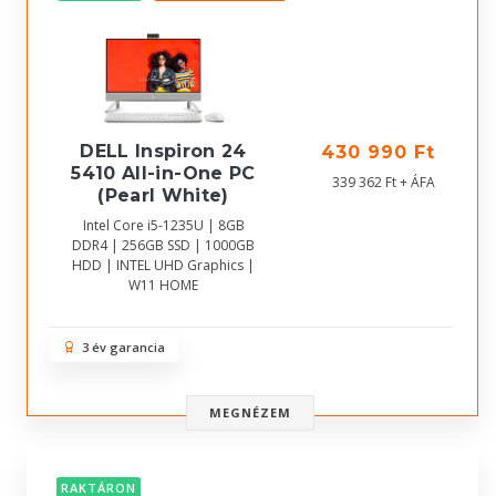
DELL Inspiron 24
430 990 Ft
5410 All-in-One PC
339 362 Ft + ÁFA
(Pearl White)
Intel Core i5-1235U | 8GB
DDR4 | 256GB SSD | 1000GB
HDD | INTEL UHD Graphics |
W11 HOME
3 év garancia
MEGNÉZEM
RAKTÁRON