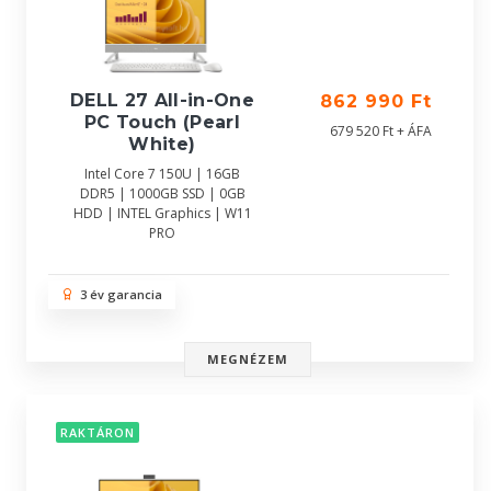
DELL 27 All-in-One
862 990 Ft
PC Touch (Pearl
679 520 Ft + ÁFA
White)
Intel Core 7 150U | 16GB
DDR5 | 1000GB SSD | 0GB
HDD | INTEL Graphics | W11
PRO
3 év garancia
MEGNÉZEM
RAKTÁRON