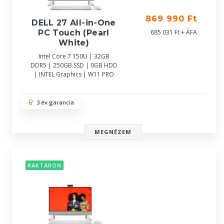
869 990 Ft
DELL 27 All-in-One
685 031 Ft + ÁFA
PC Touch (Pearl
White)
Intel Core 7 150U | 32GB
DDR5 | 250GB SSD | 0GB HDD
| INTEL Graphics | W11 PRO
3 év garancia
MEGNÉZEM
RAKTÁRON