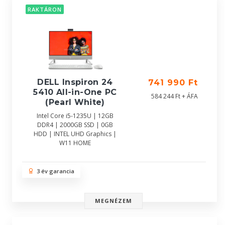
RAKTÁRON
DELL Inspiron 24
741 990 Ft
5410 All-in-One PC
584 244 Ft + ÁFA
(Pearl White)
Intel Core i5-1235U | 12GB
DDR4 | 2000GB SSD | 0GB
HDD | INTEL UHD Graphics |
W11 HOME
3 év garancia
MEGNÉZEM