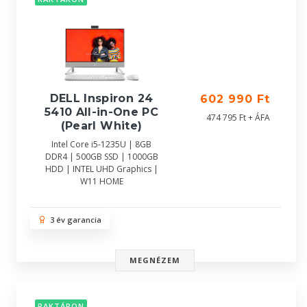
DELL Inspiron 24
602 990 Ft
5410 All-in-One PC
474 795 Ft + ÁFA
(Pearl White)
Intel Core i5-1235U | 8GB
DDR4 | 500GB SSD | 1000GB
HDD | INTEL UHD Graphics |
W11 HOME
3 év garancia
MEGNÉZEM
RAKTÁRON