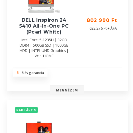
DELL Inspiron 24
802 990 Ft
5410 All-in-One PC
632 276 Ft + ÁFA
(Pearl White)
Intel Core i5-1235U | 32GB
DDR4 | 500GB SSD | 1000GB
HDD | INTEL UHD Graphics |
W11 HOME
3 év garancia
MEGNÉZEM
RAKTÁRON