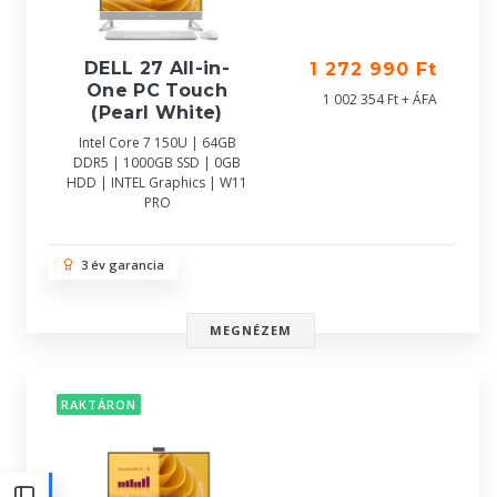
DELL 27 All-in-
1 272 990 Ft
One PC Touch
1 002 354 Ft + ÁFA
(Pearl White)
Intel Core 7 150U | 64GB
DDR5 | 1000GB SSD | 0GB
HDD | INTEL Graphics | W11
PRO
3 év garancia
MEGNÉZEM
RAKTÁRON