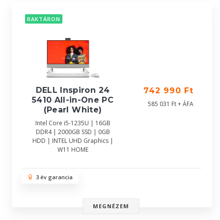
RAKTÁRON
DELL Inspiron 24
742 990 Ft
5410 All-in-One PC
585 031 Ft + ÁFA
(Pearl White)
Intel Core i5-1235U | 16GB
DDR4 | 2000GB SSD | 0GB
HDD | INTEL UHD Graphics |
W11 HOME
3 év garancia
MEGNÉZEM