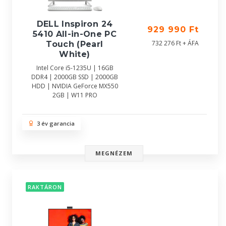
DELL Inspiron 24
929 990 Ft
5410 All-in-One PC
732 276 Ft + ÁFA
Touch (Pearl
White)
Intel Core i5-1235U | 16GB
DDR4 | 2000GB SSD | 2000GB
HDD | NVIDIA GeForce MX550
2GB | W11 PRO
3 év garancia
MEGNÉZEM
RAKTÁRON