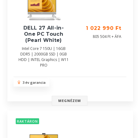
DELL 27 All-in-
1 022 990 Ft
One PC Touch
805 504 Ft + ÁFA
(Pearl White)
Intel Core 7 150U | 16GB
DDR5 | 2000GB SSD | 0GB
HDD | INTEL Graphics | W11
PRO
3 év garancia
MEGNÉZEM
RAKTÁRON