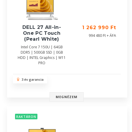
DELL 27 All-in-
1 262 990 Ft
One PC Touch
994 480 Ft + ÁFA
(Pearl White)
Intel Core 7 150U | 64GB
DDR5 | 500GB SSD | 0GB
HDD | INTEL Graphics | W11
PRO
3 év garancia
MEGNÉZEM
RAKTÁRON