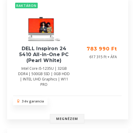
RAKTÁRON
DELL Inspiron 24
783 990 Ft
5410 All-in-One PC
617 315 Ft + ÁFA
(Pearl White)
Intel Core i5-1235U | 32GB
DDR4 | 500GB SSD | 0GB HDD
| INTEL UHD Graphics | W11
PRO
3 év garancia
MEGNÉZEM