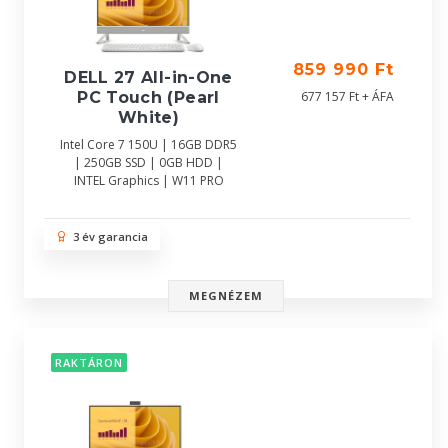
859 990 Ft
DELL 27 All-in-One
677 157 Ft + ÁFA
PC Touch (Pearl
White)
Intel Core 7 150U | 16GB DDR5
| 250GB SSD | 0GB HDD |
INTEL Graphics | W11 PRO
3 év garancia
MEGNÉZEM
RAKTÁRON