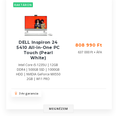
RAKTÁRON
DELL Inspiron 24
808 990 Ft
5410 All-in-One PC
637 000 Ft + ÁFA
Touch (Pearl
White)
Intel Core i5-1235U | 12GB
DDR4 | 500GB SSD | 1000GB
HDD | NVIDIA GeForce MX550
2GB | W11 PRO
3 év garancia
MEGNÉZEM