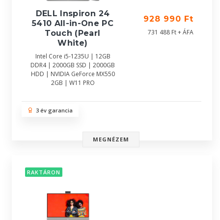
DELL Inspiron 24
928 990 Ft
5410 All-in-One PC
731 488 Ft + ÁFA
Touch (Pearl
White)
Intel Core i5-1235U | 12GB
DDR4 | 2000GB SSD | 2000GB
HDD | NVIDIA GeForce MX550
2GB | W11 PRO
3 év garancia
MEGNÉZEM
RAKTÁRON