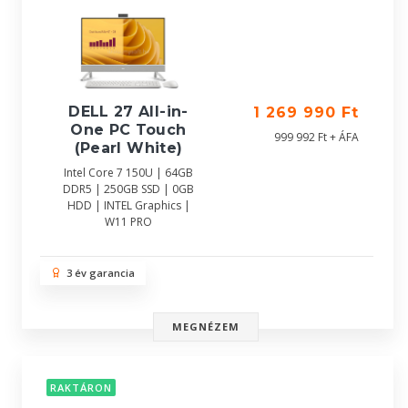
DELL 27 All-in-
1 269 990 Ft
One PC Touch
999 992 Ft + ÁFA
(Pearl White)
Intel Core 7 150U | 64GB
DDR5 | 250GB SSD | 0GB
HDD | INTEL Graphics |
W11 PRO
3 év garancia
MEGNÉZEM
RAKTÁRON