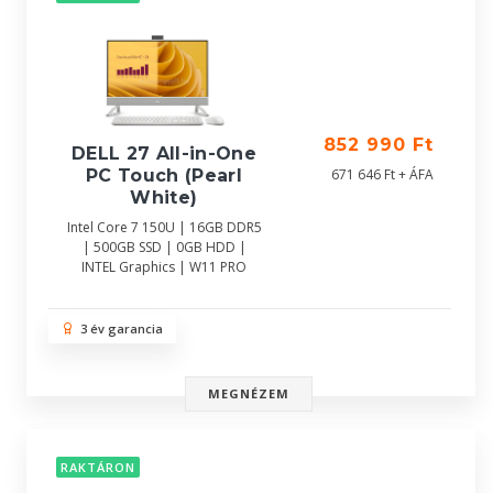
852 990 Ft
DELL 27 All-in-One
671 646 Ft + ÁFA
PC Touch (Pearl
White)
Intel Core 7 150U | 16GB DDR5
| 500GB SSD | 0GB HDD |
INTEL Graphics | W11 PRO
3 év garancia
MEGNÉZEM
RAKTÁRON