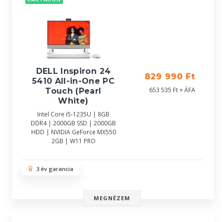
DELL Inspiron 24
829 990 Ft
5410 All-in-One PC
653 535 Ft + ÁFA
Touch (Pearl
White)
Intel Core i5-1235U | 8GB
DDR4 | 2000GB SSD | 2000GB
HDD | NVIDIA GeForce MX550
2GB | W11 PRO
3 év garancia
MEGNÉZEM