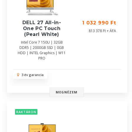
DELL 27 All-in-
1 032 990 Ft
One PC Touch
813 378 Ft + ÁFA
(Pearl White)
Intel Core 7 150U | 32GB
DDR5 | 2000GB SSD | 0GB
HDD | INTEL Graphics | W11
PRO
3 év garancia
MEGNÉZEM
RAKTÁRON