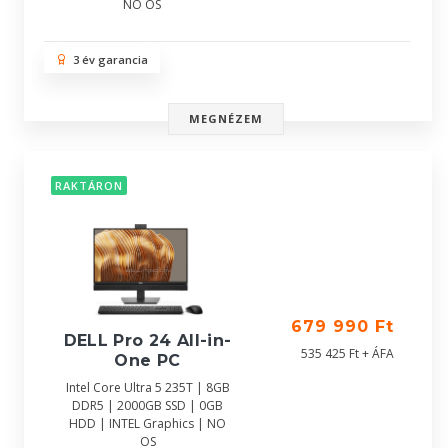
NO OS
3 év garancia
MEGNÉZEM
RAKTÁRON
679 990 Ft
DELL Pro 24 All-in-
535 425 Ft + ÁFA
One PC
Intel Core Ultra 5 235T | 8GB
DDR5 | 2000GB SSD | 0GB
HDD | INTEL Graphics | NO
OS