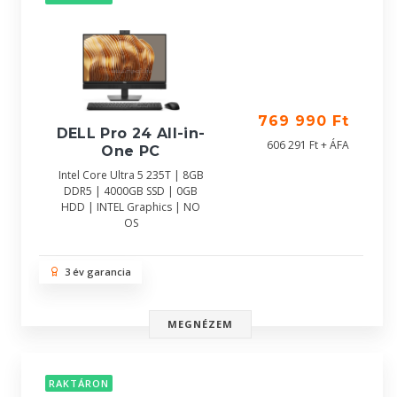
769 990 Ft
DELL Pro 24 All-in-
606 291 Ft + ÁFA
One PC
Intel Core Ultra 5 235T | 8GB
DDR5 | 4000GB SSD | 0GB
HDD | INTEL Graphics | NO
OS
3 év garancia
MEGNÉZEM
RAKTÁRON