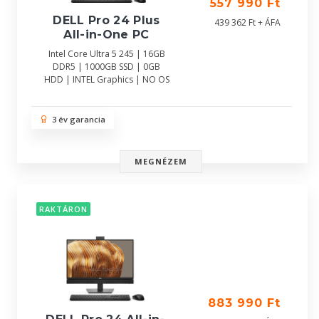
557 990 Ft
DELL Pro 24 Plus
439 362 Ft + ÁFA
All-in-One PC
Intel Core Ultra 5 245 | 16GB
DDR5 | 1000GB SSD | 0GB
HDD | INTEL Graphics | NO OS
3 év garancia
MEGNÉZEM
RAKTÁRON
883 990 Ft