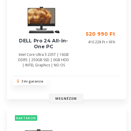
520 990 Ft
DELL Pro 24 All-in-
410 228 Ft + ÁFA
One PC
Intel Core Ultra 5 235T | 16GB
DDR5 | 250GB SSD | 0GB HDD
| INTEL Graphics | NO OS
3 év garancia
MEGNÉZEM
RAKTÁRON