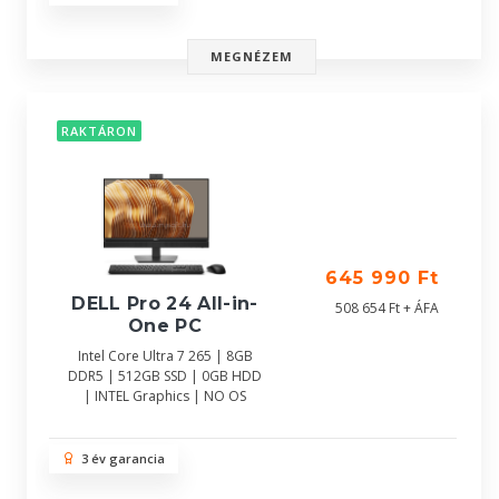
MEGNÉZEM
RAKTÁRON
645 990 Ft
DELL Pro 24 All-in-
508 654 Ft + ÁFA
One PC
Intel Core Ultra 7 265 | 8GB
DDR5 | 512GB SSD | 0GB HDD
| INTEL Graphics | NO OS
3 év garancia