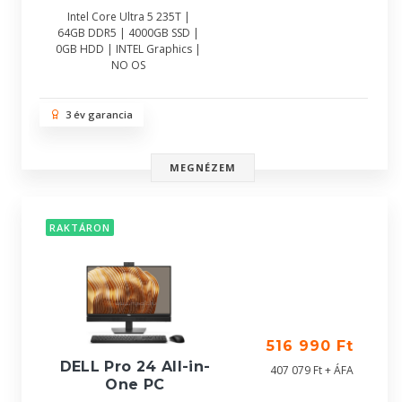
Intel Core Ultra 5 235T |
64GB DDR5 | 4000GB SSD |
0GB HDD | INTEL Graphics |
NO OS
3 év garancia
MEGNÉZEM
RAKTÁRON
516 990 Ft
DELL Pro 24 All-in-
407 079 Ft + ÁFA
One PC