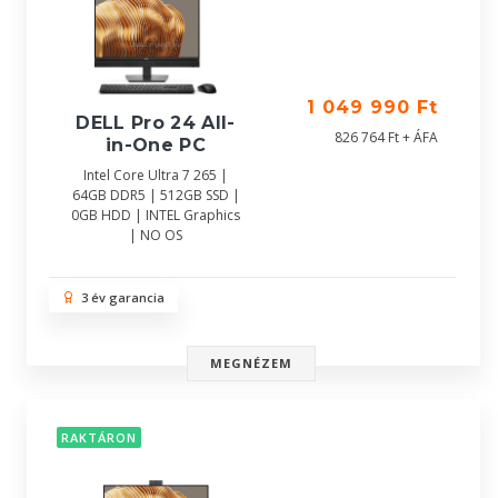
1 049 990 Ft
DELL Pro 24 All-
826 764 Ft + ÁFA
in-One PC
Intel Core Ultra 7 265 |
64GB DDR5 | 512GB SSD |
0GB HDD | INTEL Graphics
| NO OS
3 év garancia
MEGNÉZEM
RAKTÁRON