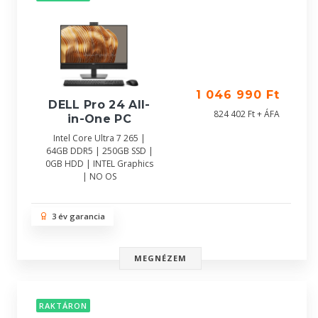
1 046 990 Ft
DELL Pro 24 All-
824 402 Ft + ÁFA
in-One PC
Intel Core Ultra 7 265 |
64GB DDR5 | 250GB SSD |
0GB HDD | INTEL Graphics
| NO OS
3 év garancia
MEGNÉZEM
RAKTÁRON