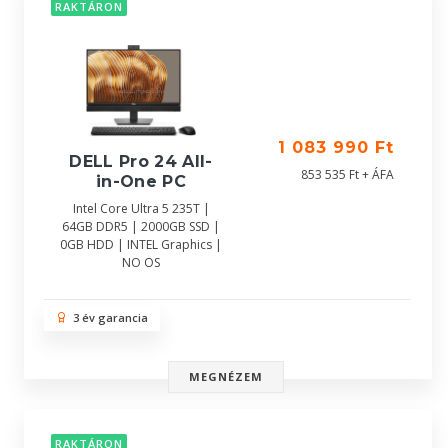
RAKTÁRON
1 083 990 Ft
DELL Pro 24 All-
853 535 Ft + ÁFA
in-One PC
Intel Core Ultra 5 235T |
64GB DDR5 | 2000GB SSD |
0GB HDD | INTEL Graphics |
NO OS
3 év garancia
MEGNÉZEM
RAKTÁRON