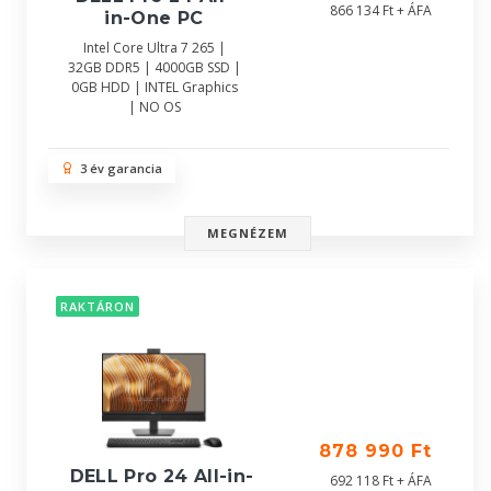
866 134 Ft + ÁFA
in-One PC
Intel Core Ultra 7 265 |
32GB DDR5 | 4000GB SSD |
0GB HDD | INTEL Graphics
| NO OS
3 év garancia
MEGNÉZEM
RAKTÁRON
878 990 Ft
DELL Pro 24 All-in-
692 118 Ft + ÁFA