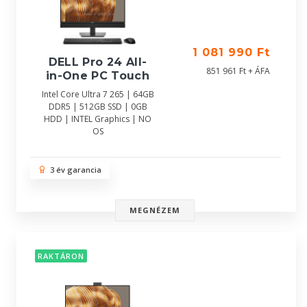
1 081 990 Ft
DELL Pro 24 All-
851 961 Ft + ÁFA
in-One PC Touch
Intel Core Ultra 7 265 | 64GB
DDR5 | 512GB SSD | 0GB
HDD | INTEL Graphics | NO
OS
3 év garancia
MEGNÉZEM
RAKTÁRON