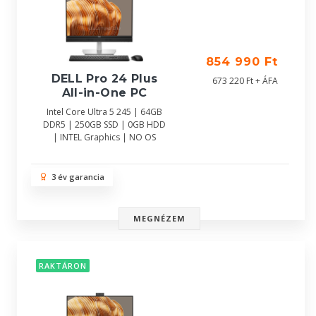
854 990 Ft
DELL Pro 24 Plus
673 220 Ft + ÁFA
All-in-One PC
Intel Core Ultra 5 245 | 64GB
DDR5 | 250GB SSD | 0GB HDD
| INTEL Graphics | NO OS
3 év garancia
MEGNÉZEM
RAKTÁRON