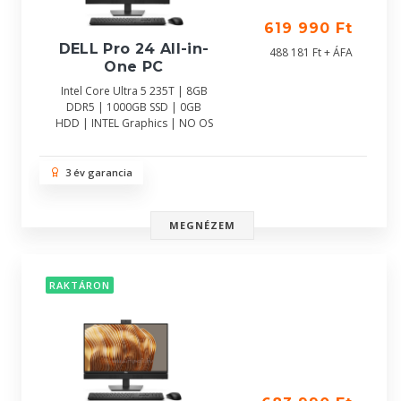
619 990 Ft
DELL Pro 24 All-in-
488 181 Ft + ÁFA
One PC
Intel Core Ultra 5 235T | 8GB
DDR5 | 1000GB SSD | 0GB
HDD | INTEL Graphics | NO OS
3 év garancia
MEGNÉZEM
RAKTÁRON