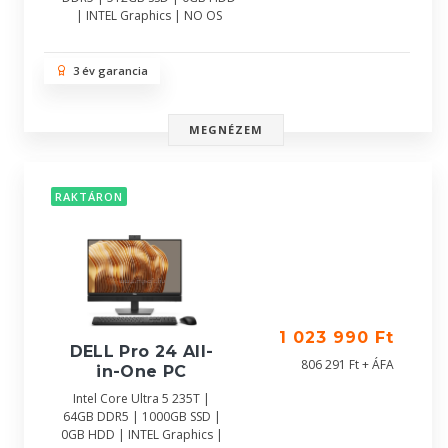
| INTEL Graphics | NO OS
3 év garancia
MEGNÉZEM
RAKTÁRON
1 023 990 Ft
DELL Pro 24 All-
806 291 Ft + ÁFA
in-One PC
Intel Core Ultra 5 235T |
64GB DDR5 | 1000GB SSD |
0GB HDD | INTEL Graphics |