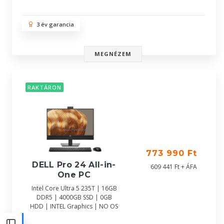
3 év garancia
MEGNÉZEM
RAKTÁRON
773 990 Ft
DELL Pro 24 All-in-
609 441 Ft + ÁFA
One PC
Intel Core Ultra 5 235T | 16GB
DDR5 | 4000GB SSD | 0GB
HDD | INTEL Graphics | NO OS