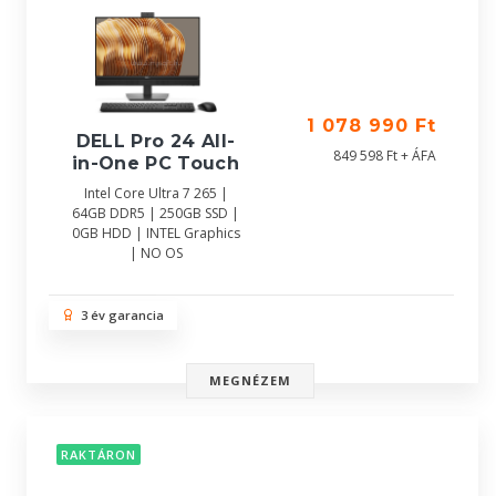
1 078 990 Ft
DELL Pro 24 All-
849 598 Ft + ÁFA
in-One PC Touch
Intel Core Ultra 7 265 |
64GB DDR5 | 250GB SSD |
0GB HDD | INTEL Graphics
| NO OS
3 év garancia
MEGNÉZEM
RAKTÁRON