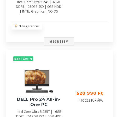
Intel Core Ultra 5 245 | 32GB
DDR5 | 250GB SSD | 0GB HDD
| INTEL Graphics | NO OS
3 év garancia
MEGNÉZEM
RAKTÁRON
520 990 Ft
DELL Pro 24 All-in-
410 228 Ft + ÁFA
One PC
Intel Core Ultra 5 235T | 16GB
DDR5 | 512GB SSD | 0GB HDD