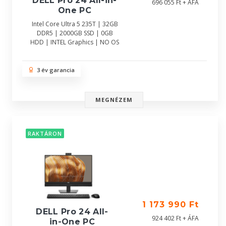
DELL Pro 24 All-in-
696 055 Ft + ÁFA
One PC
Intel Core Ultra 5 235T | 32GB
DDR5 | 2000GB SSD | 0GB
HDD | INTEL Graphics | NO OS
3 év garancia
MEGNÉZEM
RAKTÁRON
1 173 990 Ft
DELL Pro 24 All-
924 402 Ft + ÁFA
in-One PC