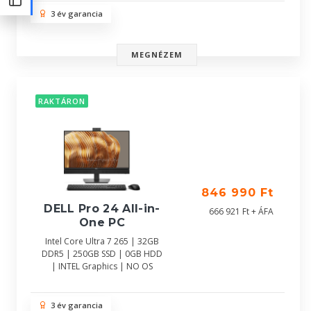
3 év garancia
MEGNÉZEM
RAKTÁRON
846 990 Ft
DELL Pro 24 All-in-
666 921 Ft + ÁFA
One PC
Intel Core Ultra 7 265 | 32GB
DDR5 | 250GB SSD | 0GB HDD
| INTEL Graphics | NO OS
3 év garancia