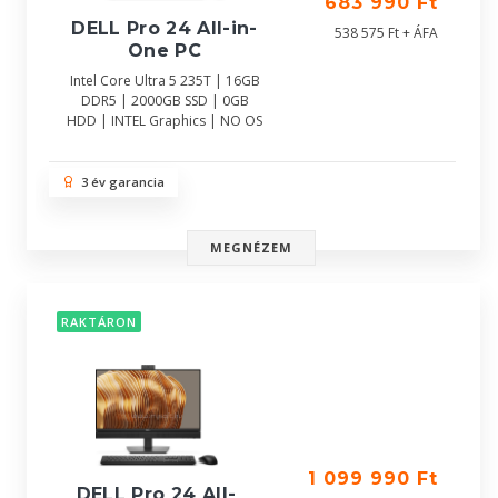
683 990 Ft
DELL Pro 24 All-in-
538 575 Ft + ÁFA
One PC
Intel Core Ultra 5 235T | 16GB
DDR5 | 2000GB SSD | 0GB
HDD | INTEL Graphics | NO OS
3 év garancia
MEGNÉZEM
RAKTÁRON
1 099 990 Ft
DELL Pro 24 All-