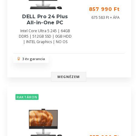
857 990 Ft
DELL Pro 24 Plus
675 583 Ft + ÁFA
All-in-One PC
Intel Core Ultra 5 245 | 64GB
DDR5 | 512GB SSD | 0GB HDD
| INTEL Graphics | NO OS
3 év garancia
MEGNÉZEM
RAKTÁRON