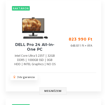
RAKTÁRON
823 990 Ft
DELL Pro 24 All-in-
648 811 Ft + ÁFA
One PC
Intel Core Ultra 5 235T | 32GB
DDR5 | 1000GB SSD | 0GB
HDD | INTEL Graphics | NO OS
3 év garancia
MEGNÉZEM