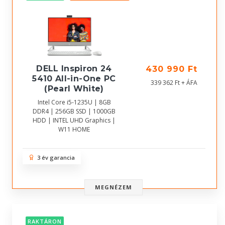
DELL Inspiron 24
430 990 Ft
5410 All-in-One PC
339 362 Ft + ÁFA
(Pearl White)
Intel Core i5-1235U | 8GB
DDR4 | 256GB SSD | 1000GB
HDD | INTEL UHD Graphics |
W11 HOME
3 év garancia
MEGNÉZEM
RAKTÁRON