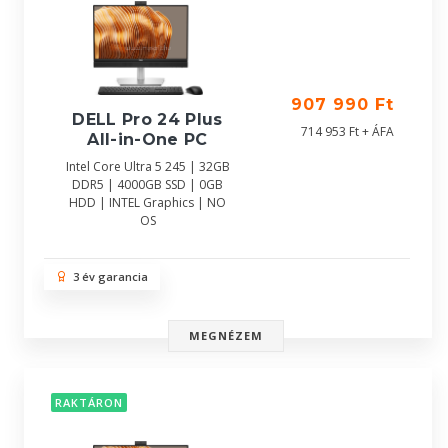
907 990 Ft
DELL Pro 24 Plus
714 953 Ft + ÁFA
All-in-One PC
Intel Core Ultra 5 245 | 32GB
DDR5 | 4000GB SSD | 0GB
HDD | INTEL Graphics | NO
OS
3 év garancia
MEGNÉZEM
RAKTÁRON