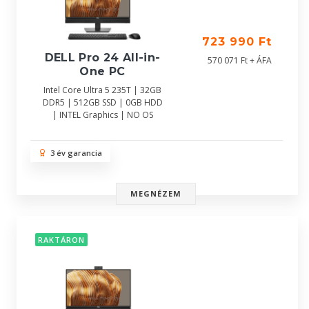
723 990 Ft
DELL Pro 24 All-in-
570 071 Ft + ÁFA
One PC
Intel Core Ultra 5 235T | 32GB
DDR5 | 512GB SSD | 0GB HDD
| INTEL Graphics | NO OS
3 év garancia
MEGNÉZEM
RAKTÁRON