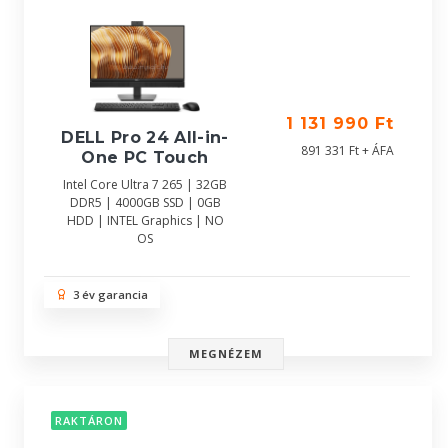
1 131 990 Ft
DELL Pro 24 All-in-
891 331 Ft + ÁFA
One PC Touch
Intel Core Ultra 7 265 | 32GB
DDR5 | 4000GB SSD | 0GB
HDD | INTEL Graphics | NO
OS
3 év garancia
MEGNÉZEM
RAKTÁRON