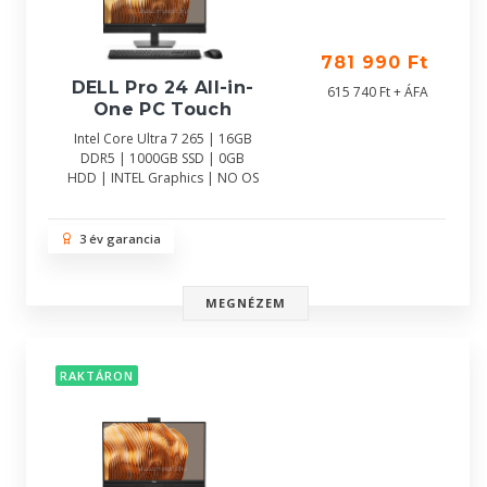
781 990 Ft
DELL Pro 24 All-in-
615 740 Ft + ÁFA
One PC Touch
Intel Core Ultra 7 265 | 16GB
DDR5 | 1000GB SSD | 0GB
HDD | INTEL Graphics | NO OS
3 év garancia
MEGNÉZEM
RAKTÁRON