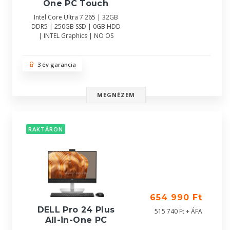
One PC Touch
Intel Core Ultra 7 265 | 32GB
DDR5 | 250GB SSD | 0GB HDD
| INTEL Graphics | NO OS
3 év garancia
MEGNÉZEM
RAKTÁRON
654 990 Ft
DELL Pro 24 Plus
515 740 Ft + ÁFA
All-in-One PC