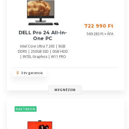
722 990 Ft
DELL Pro 24 All-in-
569 283 Ft + ÁFA
One PC
Intel Core Ultra 7 265 | 8GB
DDR5 | 250GB SSD | 0GB HDD
| INTEL Graphics | W11 PRO
3 év garancia
MEGNÉZEM
RAKTÁRON