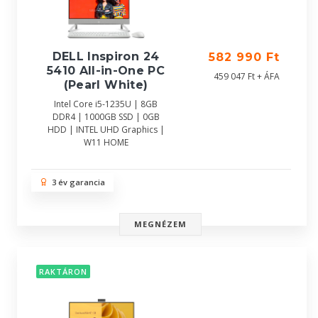
DELL Inspiron 24
582 990 Ft
5410 All-in-One PC
459 047 Ft + ÁFA
(Pearl White)
Intel Core i5-1235U | 8GB
DDR4 | 1000GB SSD | 0GB
HDD | INTEL UHD Graphics |
W11 HOME
3 év garancia
MEGNÉZEM
RAKTÁRON