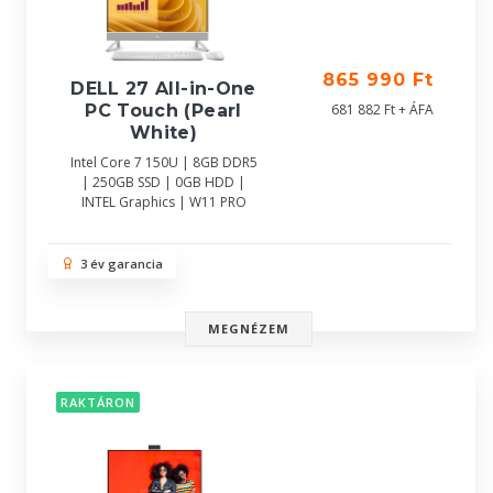
865 990 Ft
DELL 27 All-in-One
681 882 Ft + ÁFA
PC Touch (Pearl
White)
Intel Core 7 150U | 8GB DDR5
| 250GB SSD | 0GB HDD |
INTEL Graphics | W11 PRO
3 év garancia
MEGNÉZEM
RAKTÁRON