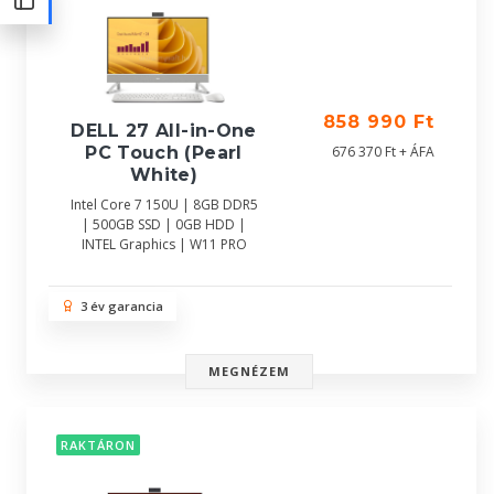
858 990 Ft
DELL 27 All-in-One
676 370 Ft + ÁFA
PC Touch (Pearl
White)
Intel Core 7 150U | 8GB DDR5
| 500GB SSD | 0GB HDD |
INTEL Graphics | W11 PRO
3 év garancia
MEGNÉZEM
RAKTÁRON