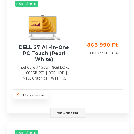
RAKTÁRON
868 990 Ft
DELL 27 All-in-One
684 244 Ft + ÁFA
PC Touch (Pearl
White)
Intel Core 7 150U | 8GB DDR5
| 1000GB SSD | 0GB HDD |
INTEL Graphics | W11 PRO
3 év garancia
MEGNÉZEM
RAKTÁRON