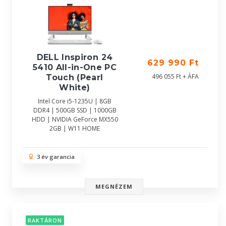
DELL Inspiron 24
629 990 Ft
5410 All-in-One PC
496 055 Ft + ÁFA
Touch (Pearl
White)
Intel Core i5-1235U | 8GB
DDR4 | 500GB SSD | 1000GB
HDD | NVIDIA GeForce MX550
2GB | W11 HOME
3 év garancia
MEGNÉZEM
RAKTÁRON