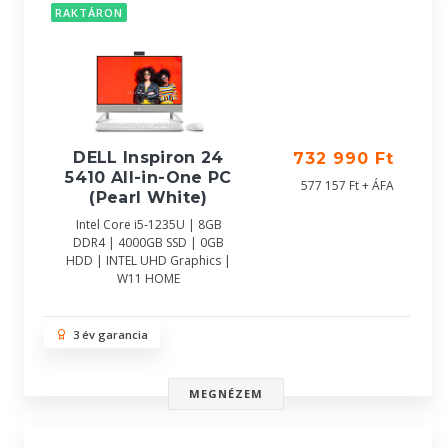
RAKTÁRON
DELL Inspiron 24
732 990 Ft
5410 All-in-One PC
577 157 Ft + ÁFA
(Pearl White)
Intel Core i5-1235U | 8GB
DDR4 | 4000GB SSD | 0GB
HDD | INTEL UHD Graphics |
W11 HOME
3 év garancia
MEGNÉZEM