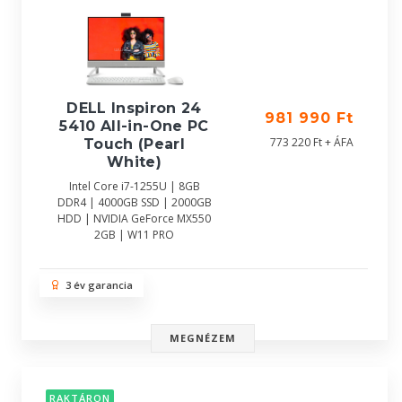
DELL Inspiron 24
981 990 Ft
5410 All-in-One PC
773 220 Ft + ÁFA
Touch (Pearl
White)
Intel Core i7-1255U | 8GB
DDR4 | 4000GB SSD | 2000GB
HDD | NVIDIA GeForce MX550
2GB | W11 PRO
3 év garancia
MEGNÉZEM
RAKTÁRON