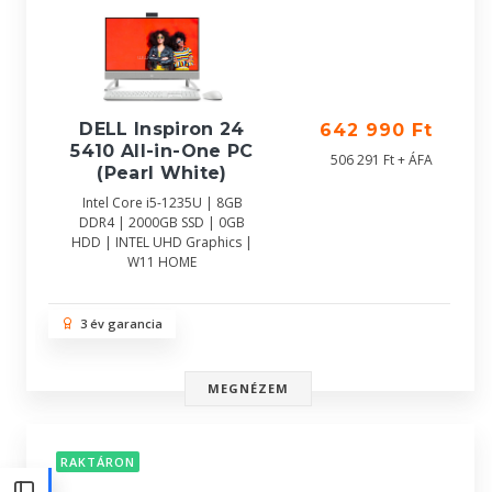
DELL Inspiron 24
642 990 Ft
5410 All-in-One PC
506 291 Ft + ÁFA
(Pearl White)
Intel Core i5-1235U | 8GB
DDR4 | 2000GB SSD | 0GB
HDD | INTEL UHD Graphics |
W11 HOME
3 év garancia
MEGNÉZEM
RAKTÁRON