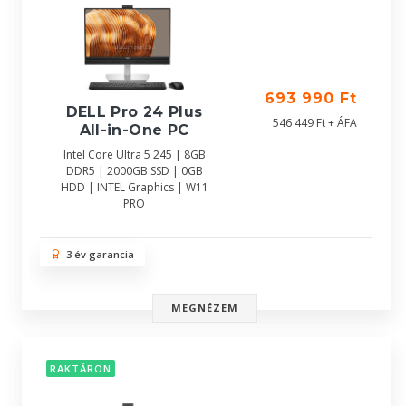
693 990 Ft
DELL Pro 24 Plus
546 449 Ft + ÁFA
All-in-One PC
Intel Core Ultra 5 245 | 8GB
DDR5 | 2000GB SSD | 0GB
HDD | INTEL Graphics | W11
PRO
3 év garancia
MEGNÉZEM
RAKTÁRON