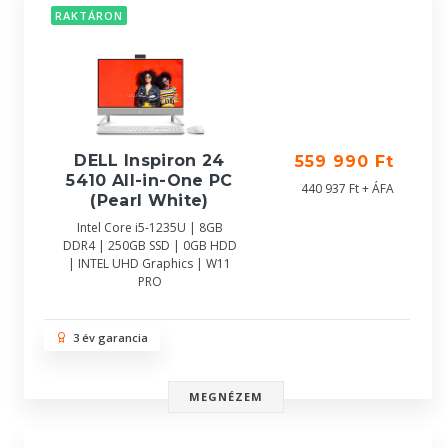
RAKTÁRON
DELL Inspiron 24
559 990 Ft
5410 All-in-One PC
440 937 Ft + ÁFA
(Pearl White)
Intel Core i5-1235U | 8GB
DDR4 | 250GB SSD | 0GB HDD
| INTEL UHD Graphics | W11
PRO
3 év garancia
MEGNÉZEM