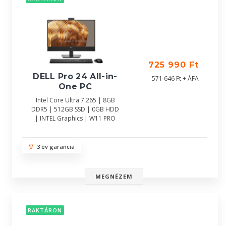
725 990 Ft
DELL Pro 24 All-in-
571 646 Ft + ÁFA
One PC
Intel Core Ultra 7 265 | 8GB
DDR5 | 512GB SSD | 0GB HDD
| INTEL Graphics | W11 PRO
3 év garancia
MEGNÉZEM
RAKTÁRON