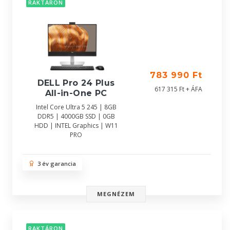
RAKTÁRON
783 990 Ft
DELL Pro 24 Plus
617 315 Ft + ÁFA
All-in-One PC
Intel Core Ultra 5 245 | 8GB
DDR5 | 4000GB SSD | 0GB
HDD | INTEL Graphics | W11
PRO
3 év garancia
MEGNÉZEM
RAKTÁRON