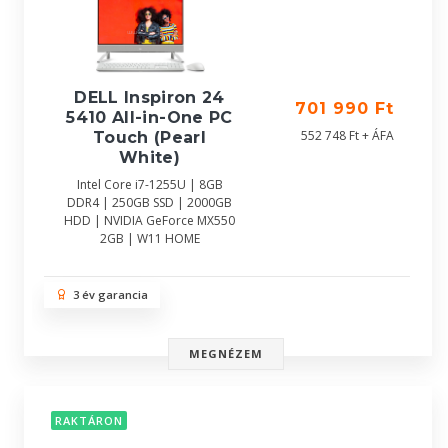
DELL Inspiron 24
701 990 Ft
5410 All-in-One PC
552 748 Ft + ÁFA
Touch (Pearl
White)
Intel Core i7-1255U | 8GB
DDR4 | 250GB SSD | 2000GB
HDD | NVIDIA GeForce MX550
2GB | W11 HOME
3 év garancia
MEGNÉZEM
RAKTÁRON