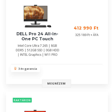
412 990 Ft
DELL Pro 24 All-in-
325 189 Ft + ÁFA
One PC Touch
Intel Core Ultra 7 265 | 8GB
DDR5 | 512GB SSD | 0GB HDD
| INTEL Graphics | W11 PRO
3 év garancia
MEGNÉZEM
RAKTÁRON