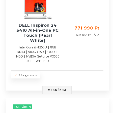
DELL Inspiron 24
771 990 Ft
5410 All-in-One PC
607 866 Ft + ÁFA
Touch (Pearl
White)
Intel Core i7-1255U | 8GB
DDR4 | 500GB SSD | 1000GB
HDD | NVIDIA GeForce MX550
2GB | W11 PRO
3 év garancia
MEGNÉZEM
RAKTÁRON