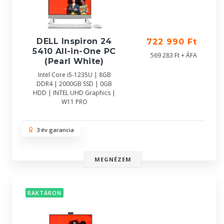
DELL Inspiron 24
722 990 Ft
5410 All-in-One PC
569 283 Ft + ÁFA
(Pearl White)
Intel Core i5-1235U | 8GB
DDR4 | 2000GB SSD | 0GB
HDD | INTEL UHD Graphics |
W11 PRO
3 év garancia
MEGNÉZEM
RAKTÁRON