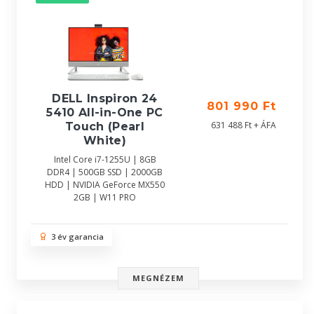
DELL Inspiron 24
801 990 Ft
5410 All-in-One PC
631 488 Ft + ÁFA
Touch (Pearl
White)
Intel Core i7-1255U | 8GB
DDR4 | 500GB SSD | 2000GB
HDD | NVIDIA GeForce MX550
2GB | W11 PRO
3 év garancia
MEGNÉZEM