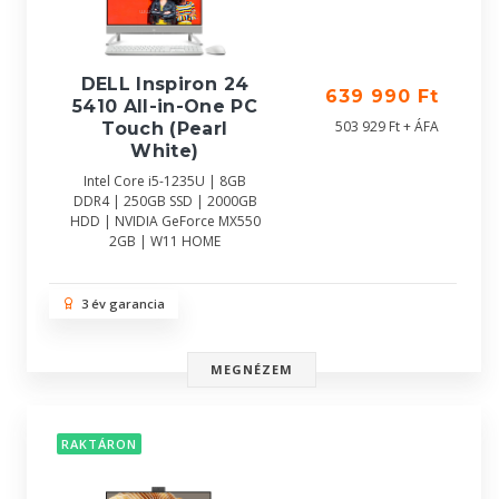
DELL Inspiron 24
639 990 Ft
5410 All-in-One PC
503 929 Ft + ÁFA
Touch (Pearl
White)
Intel Core i5-1235U | 8GB
DDR4 | 250GB SSD | 2000GB
HDD | NVIDIA GeForce MX550
2GB | W11 HOME
3 év garancia
MEGNÉZEM
RAKTÁRON