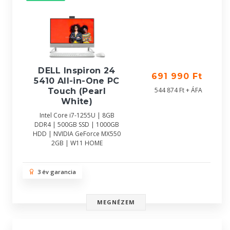
DELL Inspiron 24
691 990 Ft
5410 All-in-One PC
544 874 Ft + ÁFA
Touch (Pearl
White)
Intel Core i7-1255U | 8GB
DDR4 | 500GB SSD | 1000GB
HDD | NVIDIA GeForce MX550
2GB | W11 HOME
3 év garancia
MEGNÉZEM