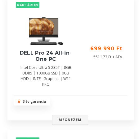
RAKTÁRON
699 990 Ft
DELL Pro 24 All-in-
551 173 Ft + ÁFA
One PC
Intel Core Ultra 5 235T | 8GB
DDR5 | 1000GB SSD | 0GB
HDD | INTEL Graphics | W11
PRO
3 év garancia
MEGNÉZEM