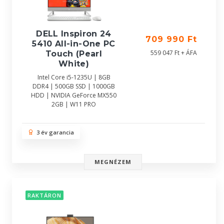
DELL Inspiron 24
709 990 Ft
5410 All-in-One PC
559 047 Ft + ÁFA
Touch (Pearl
White)
Intel Core i5-1235U | 8GB
DDR4 | 500GB SSD | 1000GB
HDD | NVIDIA GeForce MX550
2GB | W11 PRO
3 év garancia
MEGNÉZEM
RAKTÁRON