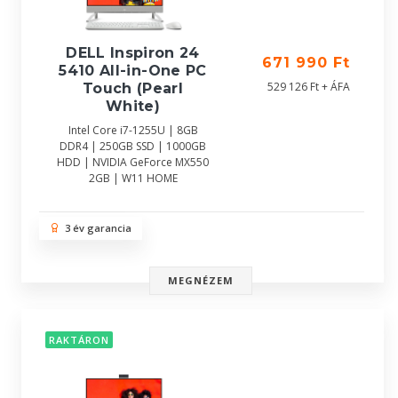
DELL Inspiron 24
671 990 Ft
5410 All-in-One PC
529 126 Ft + ÁFA
Touch (Pearl
White)
Intel Core i7-1255U | 8GB
DDR4 | 250GB SSD | 1000GB
HDD | NVIDIA GeForce MX550
2GB | W11 HOME
3 év garancia
MEGNÉZEM
RAKTÁRON