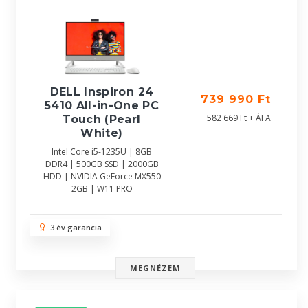
DELL Inspiron 24
739 990 Ft
5410 All-in-One PC
582 669 Ft + ÁFA
Touch (Pearl
White)
Intel Core i5-1235U | 8GB
DDR4 | 500GB SSD | 2000GB
HDD | NVIDIA GeForce MX550
2GB | W11 PRO
3 év garancia
MEGNÉZEM