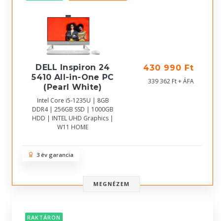
DELL Inspiron 24
430 990 Ft
5410 All-in-One PC
339 362 Ft + ÁFA
(Pearl White)
Intel Core i5-1235U | 8GB
DDR4 | 256GB SSD | 1000GB
HDD | INTEL UHD Graphics |
W11 HOME
3 év garancia
MEGNÉZEM
RAKTÁRON