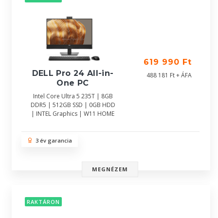
619 990 Ft
DELL Pro 24 All-in-
488 181 Ft + ÁFA
One PC
Intel Core Ultra 5 235T | 8GB
DDR5 | 512GB SSD | 0GB HDD
| INTEL Graphics | W11 HOME
3 év garancia
MEGNÉZEM
RAKTÁRON