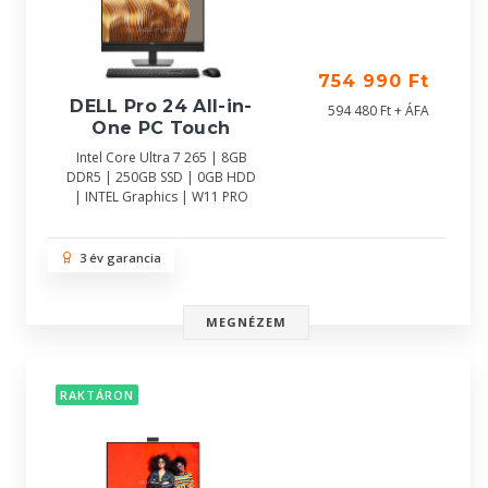
754 990 Ft
DELL Pro 24 All-in-
594 480 Ft + ÁFA
One PC Touch
Intel Core Ultra 7 265 | 8GB
DDR5 | 250GB SSD | 0GB HDD
| INTEL Graphics | W11 PRO
3 év garancia
MEGNÉZEM
RAKTÁRON