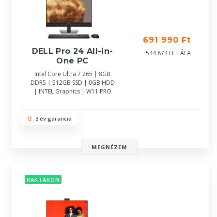
691 990 Ft
DELL Pro 24 All-in-
544 874 Ft + ÁFA
One PC
Intel Core Ultra 7 265 | 8GB
DDR5 | 512GB SSD | 0GB HDD
| INTEL Graphics | W11 PRO
3 év garancia
MEGNÉZEM
RAKTÁRON