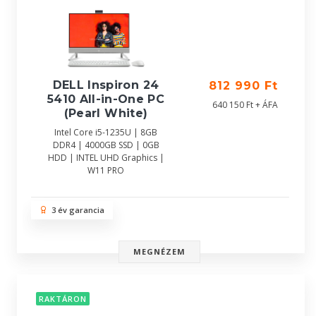
DELL Inspiron 24
812 990 Ft
5410 All-in-One PC
640 150 Ft + ÁFA
(Pearl White)
Intel Core i5-1235U | 8GB
DDR4 | 4000GB SSD | 0GB
HDD | INTEL UHD Graphics |
W11 PRO
3 év garancia
MEGNÉZEM
RAKTÁRON