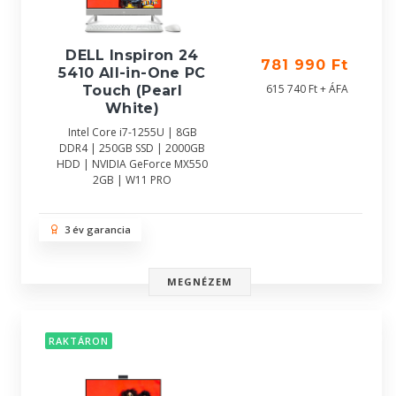
DELL Inspiron 24
781 990 Ft
5410 All-in-One PC
615 740 Ft + ÁFA
Touch (Pearl
White)
Intel Core i7-1255U | 8GB
DDR4 | 250GB SSD | 2000GB
HDD | NVIDIA GeForce MX550
2GB | W11 PRO
3 év garancia
MEGNÉZEM
RAKTÁRON