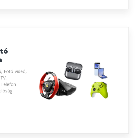
tó
a
, Fotó-videó,
 TV,
 Telefon
valóság