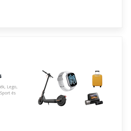
s
ték, Lego,
Sport és