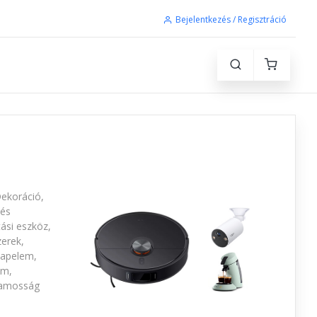
Bejelentkezés / Regisztráció
Dekoráció,
 és
ási eszköz,
zerek,
Napelem,
ám,
llamosság