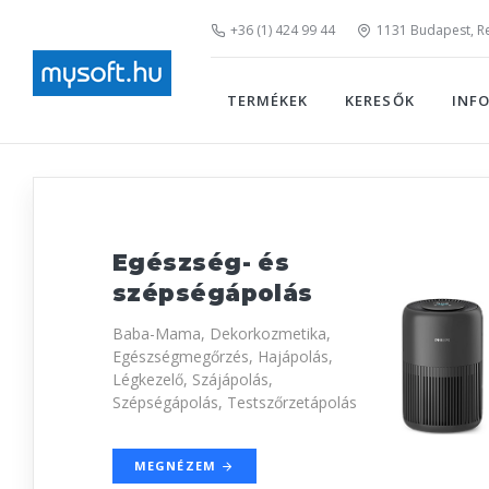
+36 (1) 424 99 44
1131 Budapest, Rei
TERMÉKEK
KERESŐK
INF
Egészség- és
szépségápolás
Baba-Mama, Dekorkozmetika,
Egészségmegőrzés, Hajápolás,
Légkezelő, Szájápolás,
Szépségápolás, Testszőrzetápolás
MEGNÉZEM