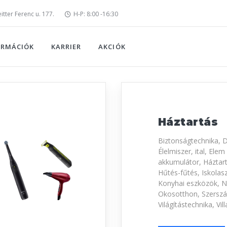
tter Ferenc u. 177.
H-P: 8:00 -16:30
ORMÁCIÓK
KARRIER
AKCIÓK
Háztartás
Biztonságtechnika, 
Élelmiszer, ital, Elem
akkumulátor, Háztart
Hűtés-fűtés, Iskolas
Konyhai eszközök, 
Okosotthon, Szersz
Világítástechnika, Vi